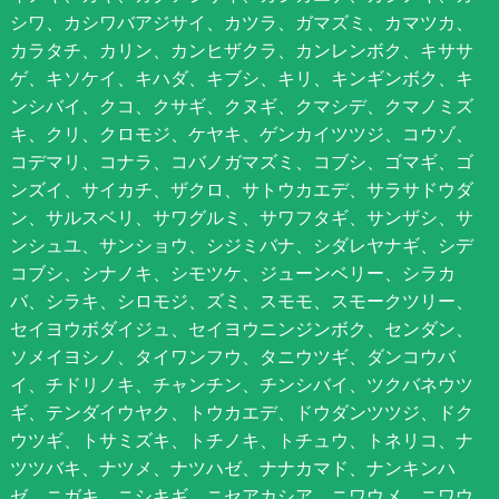
シワ、カシワバアジサイ、カツラ、ガマズミ、カマツカ、
カラタチ、カリン、カンヒザクラ、カンレンボク、キササ
ゲ、キソケイ、キハダ、キブシ、キリ、キンギンボク、キ
ンシバイ、クコ、クサギ、クヌギ、クマシデ、クマノミズ
キ、クリ、クロモジ、ケヤキ、ゲンカイツツジ、コウゾ、
コデマリ、コナラ、コバノガマズミ、コブシ、ゴマギ、ゴ
ンズイ、サイカチ、ザクロ、サトウカエデ、サラサドウダ
ン、サルスベリ、サワグルミ、サワフタギ、サンザシ、サ
ンシュユ、サンショウ、シジミバナ、シダレヤナギ、シデ
コブシ、シナノキ、シモツケ、ジューンベリー、シラカ
バ、シラキ、シロモジ、ズミ、スモモ、スモークツリー、
セイヨウボダイジュ、セイヨウニンジンボク、センダン、
ソメイヨシノ、タイワンフウ、タニウツギ、ダンコウバ
イ、チドリノキ、チャンチン、チンシバイ、ツクバネウツ
ギ、テンダイウヤク、トウカエデ、ドウダンツツジ、ドク
ウツギ、トサミズキ、トチノキ、トチュウ、トネリコ、ナ
ツツバキ、ナツメ、ナツハゼ、ナナカマド、ナンキンハ
ゼ、ニガキ、ニシキギ、ニセアカシア、ニワウメ、ニワウ