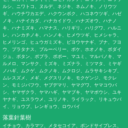
ルシ、ニワトコ、ヌルデ、ネジキ、ネムノキ、ノリウツ
ギ、ハウチワカエデ、ハクウンボク、ハコネウツギ、ハゼ
ノキ、ハナイカダ、ハナカイドウ、ハナズオウ、ハナノ
キ、ハナミズキ、ハマナス、ハリギリ、ハリグワ、ハルニ
レ、ハンカチノキ、ハンノキ、ヒメウツギ、ヒメシャラ、
ヒメリンゴ、ヒュウガミズキ、ビヨウヤナギ、ブナ、フヨ
ウ、プラタナス、ブルーベリー、ボケ、ホオノキ、ボダイ
ジュ、ボタン、ポプラ、ポポー、マユミ、マルバノキ、マ
ルメロ、マンサク、ミズキ、ミズナラ、ミツマタ、ミヤギ
ノハギ、ムクゲ、ムクノキ、ムクロジ、ムラサキシキブ、
ムレスズメ、メギ、メグスリノキ、モクゲンジ、モクレ
ン、モミジバフウ、ヤブデマリ、ヤマグワ、ヤマコウバ
シ、ヤマザクラ、ヤマハギ、ヤマブキ、ヤマボウシ、ユキ
ヤナギ、ユスラウメ、ユリノキ、ライラック、リキュウバ
イ、リョウブ、レンギョウ、ロウバイ
落葉針葉樹
イチョウ、カラマツ、メタセコイア、ポンドサイプレス、