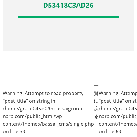
D53418C3AD26
一
Warning
: Attempt to read property
覧
Warning
: Attem
"post_title" on string in
に
"post_title" on st
/home/grace045x020/bassaigroup-
戻
/home/grace045
nara.com/public_html/wp-
る
nara.com/public
content/themes/bassai_cms/single.php
content/themes/
on line
53
on line
63