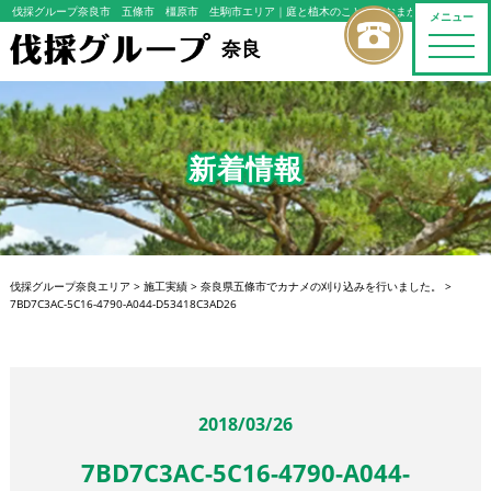
伐採グループ奈良市 五條市 橿原市 生駒市エリア
｜庭と植木のことならおまかせください
メニュー
toggle
奈良
naviga
新着情報
伐採グループ奈良エリア
>
施工実績
>
奈良県五條市でカナメの刈り込みを行いました。
>
7BD7C3AC-5C16-4790-A044-D53418C3AD26
2018/03/26
7BD7C3AC-5C16-4790-A044-