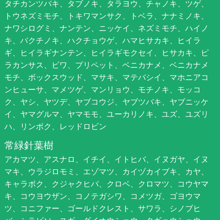
タチカンツバキ、タブノキ、タラヨウ、チャノキ、ツゲ、
トウネズミモチ、トキワマンサク、トベラ、ナナミノキ、
ナワシログミ、ナンテン、ニッケイ、ネズミモチ、ハイノ
キ、バクチノキ、ハクチョウゲ、ハマヒサカキ、ヒイラ
ギ、ヒイラギナンテン、ヒイラギモクセイ、ヒサカキ、ピ
ラカンサス、ビワ、プリペット、ベニカナメ、ベニカナメ
モチ、ボックスウッド、マサキ、マテバシイ、マホニアコ
ンヒューサ、マメツゲ、マンリョウ、モチノキ、モッコ
ク、ヤシ、ヤツデ、ヤブコウジ、ヤブツバキ、ヤブニッケ
イ、ヤマグルマ、ヤマモモ、ユーカリノキ、ユズ、ユズリ
ハ、リンボク、レッドロビン
常緑針葉樹
アカマツ、アスナロ、イチイ、イトヒバ、イヌガヤ、イヌ
マキ、ウラジロモミ、エゾマツ、カイヅカイブキ、カヤ、
キャラボク、クジャクヒバ、クロベ、クロマツ、コウヤマ
キ、コウヨウザン、コノテガシワ、コメツガ、ゴヨウマ
ツ、コニファー、ゴールドクレスト、サワラ、シノブヒ