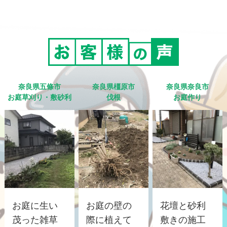
奈良県五條市
奈良県橿原市
奈良県奈良市
お庭草刈り・敷砂利
伐根
お庭作り
お庭に生い
お庭の壁の
花壇と砂利
茂った雑草
際に植えて
敷きの施工