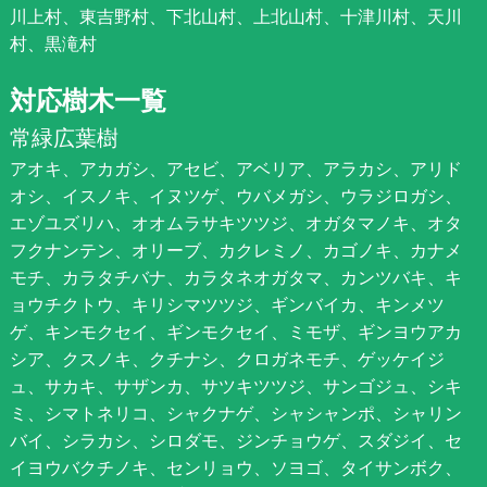
川上村、東吉野村、下北山村、上北山村、十津川村、天川
村、黒滝村
対応樹木一覧
常緑広葉樹
アオキ、アカガシ、アセビ、アベリア、アラカシ、アリド
オシ、イスノキ、イヌツゲ、ウバメガシ、ウラジロガシ、
エゾユズリハ、オオムラサキツツジ、オガタマノキ、オタ
フクナンテン、オリーブ、カクレミノ、カゴノキ、カナメ
モチ、カラタチバナ、カラタネオガタマ、カンツバキ、キ
ョウチクトウ、キリシマツツジ、ギンバイカ、キンメツ
ゲ、キンモクセイ、ギンモクセイ、ミモザ、ギンヨウアカ
シア、クスノキ、クチナシ、クロガネモチ、ゲッケイジ
ュ、サカキ、サザンカ、サツキツツジ、サンゴジュ、シキ
ミ、シマトネリコ、シャクナゲ、シャシャンポ、シャリン
バイ、シラカシ、シロダモ、ジンチョウゲ、スダジイ、セ
イヨウバクチノキ、センリョウ、ソヨゴ、タイサンボク、