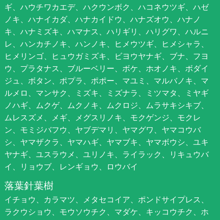
ギ、ハウチワカエデ、ハクウンボク、ハコネウツギ、ハゼ
ノキ、ハナイカダ、ハナカイドウ、ハナズオウ、ハナノ
キ、ハナミズキ、ハマナス、ハリギリ、ハリグワ、ハルニ
レ、ハンカチノキ、ハンノキ、ヒメウツギ、ヒメシャラ、
ヒメリンゴ、ヒュウガミズキ、ビヨウヤナギ、ブナ、フヨ
ウ、プラタナス、ブルーベリー、ボケ、ホオノキ、ボダイ
ジュ、ボタン、ポプラ、ポポー、マユミ、マルバノキ、マ
ルメロ、マンサク、ミズキ、ミズナラ、ミツマタ、ミヤギ
ノハギ、ムクゲ、ムクノキ、ムクロジ、ムラサキシキブ、
ムレスズメ、メギ、メグスリノキ、モクゲンジ、モクレ
ン、モミジバフウ、ヤブデマリ、ヤマグワ、ヤマコウバ
シ、ヤマザクラ、ヤマハギ、ヤマブキ、ヤマボウシ、ユキ
ヤナギ、ユスラウメ、ユリノキ、ライラック、リキュウバ
イ、リョウブ、レンギョウ、ロウバイ
落葉針葉樹
イチョウ、カラマツ、メタセコイア、ポンドサイプレス、
ラクウショウ、モウソウチク、マダケ、キッコウチク、ホ