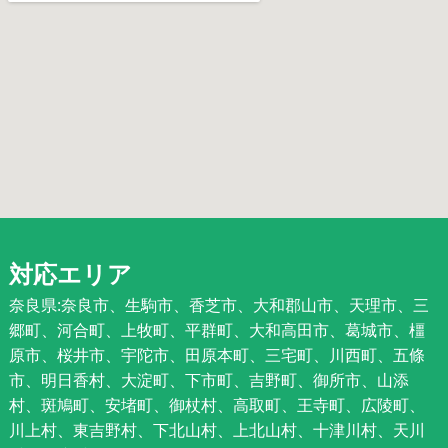
対応エリア
奈良県:奈良市、生駒市、香芝市、大和郡山市、天理市、三
郷町、河合町、上牧町、平群町、大和高田市、葛城市、橿
原市、桜井市、宇陀市、田原本町、三宅町、川西町、五條
市、明日香村、大淀町、下市町、吉野町、御所市、山添
村、斑鳩町、安堵町、御杖村、高取町、王寺町、広陵町、
川上村、東吉野村、下北山村、上北山村、十津川村、天川