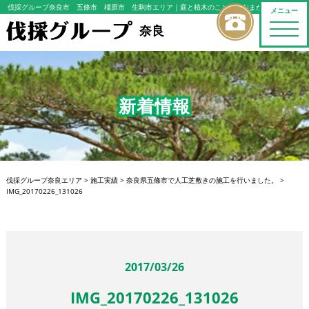
伐採グループ奈良市 五條市 橿原市 生駒市エリア
｜庭と植木のことならおまかせください
メニュー
toggle
奈良
naviga
新着情報
伐採グループ奈良エリア
>
施工実績
>
奈良県五條市で人工芝敷きの施工を行いました。
>
IMG_20170226_131026
2017/03/26
IMG_20170226_131026