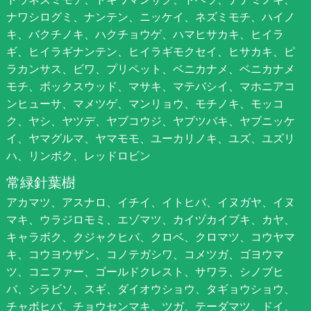
ナワシログミ、ナンテン、ニッケイ、ネズミモチ、ハイノ
キ、バクチノキ、ハクチョウゲ、ハマヒサカキ、ヒイラ
ギ、ヒイラギナンテン、ヒイラギモクセイ、ヒサカキ、ピ
ラカンサス、ビワ、プリペット、ベニカナメ、ベニカナメ
モチ、ボックスウッド、マサキ、マテバシイ、マホニアコ
ンヒューサ、マメツゲ、マンリョウ、モチノキ、モッコ
ク、ヤシ、ヤツデ、ヤブコウジ、ヤブツバキ、ヤブニッケ
イ、ヤマグルマ、ヤマモモ、ユーカリノキ、ユズ、ユズリ
ハ、リンボク、レッドロビン
常緑針葉樹
アカマツ、アスナロ、イチイ、イトヒバ、イヌガヤ、イヌ
マキ、ウラジロモミ、エゾマツ、カイヅカイブキ、カヤ、
キャラボク、クジャクヒバ、クロベ、クロマツ、コウヤマ
キ、コウヨウザン、コノテガシワ、コメツガ、ゴヨウマ
ツ、コニファー、ゴールドクレスト、サワラ、シノブヒ
バ、シラビソ、スギ、ダイオウショウ、タギョウショウ、
チャボヒバ、チョウセンマキ、ツガ、テーダマツ、ドイ、