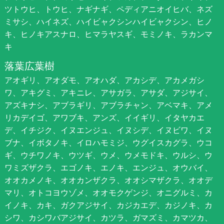
ツトウヒ、トウヒ、ナギナギ、ペディアニオイヒバ、ネズ
ミサシ、ハイネズ、ハイビャクシンハイビャクシン、ヒノ
キ、ヒノキアスナロ、ヒマラヤスギ、モミノキ、ラカンマ
キ
落葉広葉樹
アオギリ、アオダモ、アオハダ、アカシデ、アカメガシ
ワ、アキグミ、アキニレ、アサガラ、アサダ、アジサイ、
アズキナシ、アブラギリ、アブラチャン、アベマキ、アメ
リカデイゴ、アワブキ、アンズ、イイギリ、イタヤカエ
デ、イチジク、イヌエンジュ、イヌシデ、イヌビワ、イヌ
ブナ、イボタノキ、イロハモミジ、ウグイスカグラ、ウコ
ギ、ウチワノキ、ウツギ、ウメ、ウメモドキ、ウルシ、ウ
ワミズザクラ、エゴノキ、エノキ、エンジュ、オウバイ、
オオカメノキ、オオカンザクラ、オオシマザクラ、オオデ
マリ、オトコヨウゾメ、オオモクゲンジ、オニグルミ、カ
イノキ、カキ、ガクアジサイ、カジカエデ、カジノキ、カ
シワ、カシワバアジサイ、カツラ、ガマズミ、カマツカ、