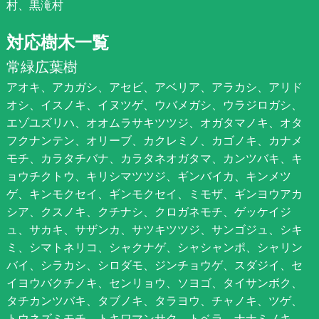
村、黒滝村
対応樹木一覧
常緑広葉樹
アオキ、アカガシ、アセビ、アベリア、アラカシ、アリド
オシ、イスノキ、イヌツゲ、ウバメガシ、ウラジロガシ、
エゾユズリハ、オオムラサキツツジ、オガタマノキ、オタ
フクナンテン、オリーブ、カクレミノ、カゴノキ、カナメ
モチ、カラタチバナ、カラタネオガタマ、カンツバキ、キ
ョウチクトウ、キリシマツツジ、ギンバイカ、キンメツ
ゲ、キンモクセイ、ギンモクセイ、ミモザ、ギンヨウアカ
シア、クスノキ、クチナシ、クロガネモチ、ゲッケイジ
ュ、サカキ、サザンカ、サツキツツジ、サンゴジュ、シキ
ミ、シマトネリコ、シャクナゲ、シャシャンポ、シャリン
バイ、シラカシ、シロダモ、ジンチョウゲ、スダジイ、セ
イヨウバクチノキ、センリョウ、ソヨゴ、タイサンボク、
タチカンツバキ、タブノキ、タラヨウ、チャノキ、ツゲ、
トウネズミモチ、トキワマンサク、トベラ、ナナミノキ、