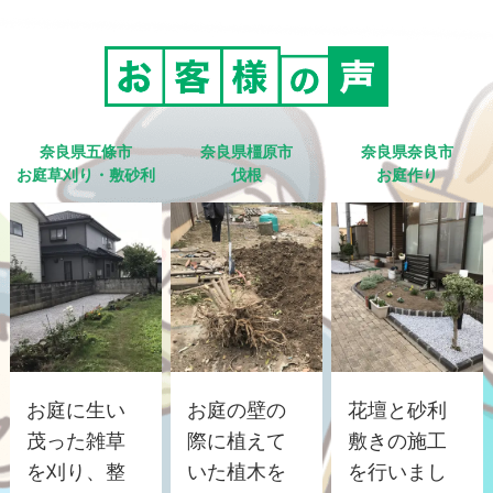
奈良県五條市
奈良県橿原市
奈良県奈良市
お庭草刈り・敷砂利
伐根
お庭作り
お庭に生い
お庭の壁の
花壇と砂利
茂った雑草
際に植えて
敷きの施工
を刈り、整
いた植木を
を行いまし