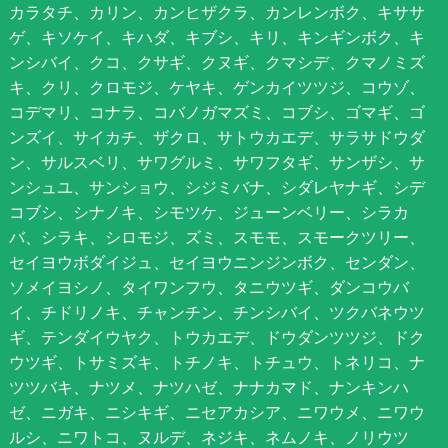
カラタチ、カリン、カンヒザクラ、カンレンボク、キササ
ゲ、キソケイ、キハダ、キブシ、キリ、キンギンボク、キ
ンシバイ、クコ、クサギ、クヌギ、クマシデ、クマノミズ
キ、クリ、クロモジ、ケヤキ、ゲンカイツツジ、コウゾ、
コデマリ、コナラ、コバノガマズミ、コブシ、ゴマギ、ゴ
ンズイ、サイカチ、ザクロ、サトウカエデ、サラサドウダ
ン、サルスベリ、サワグルミ、サワフタギ、サンザシ、サ
ンシュユ、サンショウ、シジミバナ、シダレヤナギ、シデ
コブシ、シナノキ、シモツケ、ジューンベリー、シラカ
バ、シラキ、シロモジ、ズミ、スモモ、スモークツリー、
セイヨウボダイジュ、セイヨウニンジンボク、センダン、
ソメイヨシノ、タイワンフウ、タニウツギ、ダンコウバ
イ、チドリノキ、チャンチン、チンシバイ、ツクバネウツ
ギ、テンダイウヤク、トウカエデ、ドウダンツツジ、ドク
ウツギ、トサミズキ、トチノキ、トチュウ、トネリコ、ナ
ツツバキ、ナツメ、ナツハゼ、ナナカマド、ナンキンハ
ゼ、ニガキ、ニシキギ、ニセアカシア、ニワウメ、ニワウ
ルシ、ニワトコ、ヌルデ、ネジキ、ネムノキ、ノリウツ