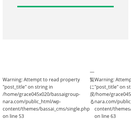
一
Warning
: Attempt to read property
覧
Warning
: Attem
"post_title" on string in
に
"post_title" on st
/home/grace045x020/bassaigroup-
戻
/home/grace045
nara.com/public_html/wp-
る
nara.com/public
content/themes/bassai_cms/single.php
content/themes/
on line
53
on line
63