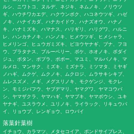
ルシ、ニワトコ、ヌルデ、ネジキ、ネムノキ、ノリウツ
ギ、ハウチワカエデ、ハクウンボク、ハコネウツギ、ハゼ
ノキ、ハナイカダ、ハナカイドウ、ハナズオウ、ハナノ
キ、ハナミズキ、ハマナス、ハリギリ、ハリグワ、ハルニ
レ、ハンカチノキ、ハンノキ、ヒメウツギ、ヒメシャラ、
ヒメリンゴ、ヒュウガミズキ、ビヨウヤナギ、ブナ、フヨ
ウ、プラタナス、ブルーベリー、ボケ、ホオノキ、ボダイ
ジュ、ボタン、ポプラ、ポポー、マユミ、マルバノキ、マ
ルメロ、マンサク、ミズキ、ミズナラ、ミツマタ、ミヤギ
ノハギ、ムクゲ、ムクノキ、ムクロジ、ムラサキシキブ、
ムレスズメ、メギ、メグスリノキ、モクゲンジ、モクレ
ン、モミジバフウ、ヤブデマリ、ヤマグワ、ヤマコウバ
シ、ヤマザクラ、ヤマハギ、ヤマブキ、ヤマボウシ、ユキ
ヤナギ、ユスラウメ、ユリノキ、ライラック、リキュウバ
イ、リョウブ、レンギョウ、ロウバイ
落葉針葉樹
イチョウ、カラマツ、メタセコイア、ポンドサイプレス、