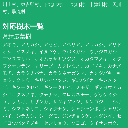
川上村、東吉野村、下北山村、上北山村、十津川村、天川
村、黒滝村
対応樹木一覧
常緑広葉樹
アオキ、アカガシ、アセビ、アベリア、アラカシ、アリド
オシ、イスノキ、イヌツゲ、ウバメガシ、ウラジロガシ、
エゾユズリハ、オオムラサキツツジ、オガタマノキ、オタ
フクナンテン、オリーブ、カクレミノ、カゴノキ、カナメ
モチ、カラタチバナ、カラタネオガタマ、カンツバキ、キ
ョウチクトウ、キリシマツツジ、ギンバイカ、キンメツ
ゲ、キンモクセイ、ギンモクセイ、ミモザ、ギンヨウアカ
シア、クスノキ、クチナシ、クロガネモチ、ゲッケイジ
ュ、サカキ、サザンカ、サツキツツジ、サンゴジュ、シキ
ミ、シマトネリコ、シャクナゲ、シャシャンポ、シャリン
バイ、シラカシ、シロダモ、ジンチョウゲ、スダジイ、セ
イヨウバクチノキ、センリョウ、ソヨゴ、タイサンボク、