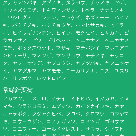
タチカンツバキ、タブノキ、タラヨウ、チャノキ、ツゲ、
トウネズミモチ、トキワマンサク、トベラ、ナナミノキ、
ナワシログミ、ナンテン、ニッケイ、ネズミモチ、ハイノ
キ、バクチノキ、ハクチョウゲ、ハマヒサカキ、ヒイラ
ギ、ヒイラギナンテン、ヒイラギモクセイ、ヒサカキ、ピ
ラカンサス、ビワ、プリペット、ベニカナメ、ベニカナメ
モチ、ボックスウッド、マサキ、マテバシイ、マホニアコ
ンヒューサ、マメツゲ、マンリョウ、モチノキ、モッコ
ク、ヤシ、ヤツデ、ヤブコウジ、ヤブツバキ、ヤブニッケ
イ、ヤマグルマ、ヤマモモ、ユーカリノキ、ユズ、ユズリ
ハ、リンボク、レッドロビン
常緑針葉樹
アカマツ、アスナロ、イチイ、イトヒバ、イヌガヤ、イヌ
マキ、ウラジロモミ、エゾマツ、カイヅカイブキ、カヤ、
キャラボク、クジャクヒバ、クロベ、クロマツ、コウヤマ
キ、コウヨウザン、コノテガシワ、コメツガ、ゴヨウマ
ツ、コニファー、ゴールドクレスト、サワラ、シノブヒ