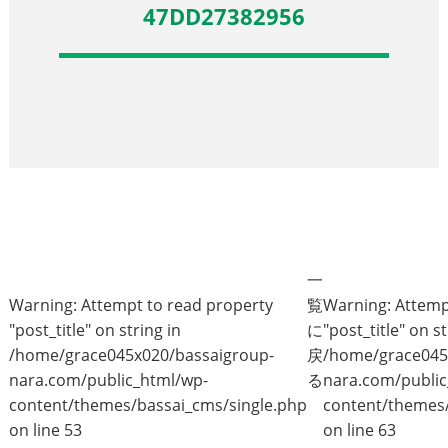
47DD27382956
一
Warning
: Attempt to read property
覧
Warning
: Attem
"post_title" on string in
に
"post_title" on st
/home/grace045x020/bassaigroup-
戻
/home/grace045
nara.com/public_html/wp-
る
nara.com/public
content/themes/bassai_cms/single.php
content/themes/
on line
53
on line
63