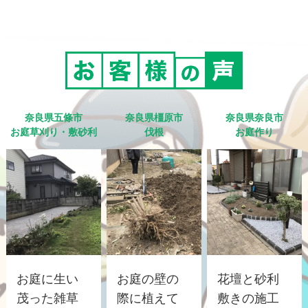
奈良県五條市
奈良県橿原市
奈良県奈良市
お庭草刈り・敷砂利
伐根
お庭作り
お庭に生い
お庭の壁の
花壇と砂利
茂った雑草
際に植えて
敷きの施工