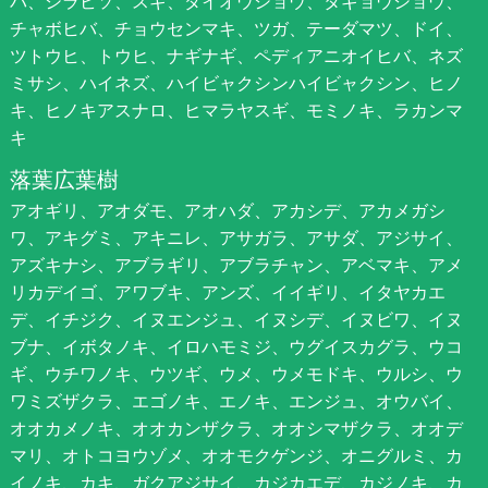
バ、シラビソ、スギ、ダイオウショウ、タギョウショウ、
チャボヒバ、チョウセンマキ、ツガ、テーダマツ、ドイ、
ツトウヒ、トウヒ、ナギナギ、ペディアニオイヒバ、ネズ
ミサシ、ハイネズ、ハイビャクシンハイビャクシン、ヒノ
キ、ヒノキアスナロ、ヒマラヤスギ、モミノキ、ラカンマ
キ
落葉広葉樹
アオギリ、アオダモ、アオハダ、アカシデ、アカメガシ
ワ、アキグミ、アキニレ、アサガラ、アサダ、アジサイ、
アズキナシ、アブラギリ、アブラチャン、アベマキ、アメ
リカデイゴ、アワブキ、アンズ、イイギリ、イタヤカエ
デ、イチジク、イヌエンジュ、イヌシデ、イヌビワ、イヌ
ブナ、イボタノキ、イロハモミジ、ウグイスカグラ、ウコ
ギ、ウチワノキ、ウツギ、ウメ、ウメモドキ、ウルシ、ウ
ワミズザクラ、エゴノキ、エノキ、エンジュ、オウバイ、
オオカメノキ、オオカンザクラ、オオシマザクラ、オオデ
マリ、オトコヨウゾメ、オオモクゲンジ、オニグルミ、カ
イノキ、カキ、ガクアジサイ、カジカエデ、カジノキ、カ