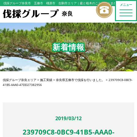
伐採グループ奈良市 五條市 橿原市 生駒市エリア
｜庭と植木のことならおまかせください
メニュー
toggle
奈良
naviga
新着情報
伐採グループ奈良エリア
>
施工実績
>
奈良県五條市で伐採を行いました。
>
239709C8-0BC9-
41B5-AAA0-47DD27382956
2019/03/12
239709C8-0BC9-41B5-AAA0-