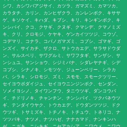
シワ、カシワバアジサイ、カツラ、ガマズミ、カマツカ、
カラタチ、カリン、カンヒザクラ、カンレンボク、キササ
ゲ、キソケイ、キハダ、キブシ、キリ、キンギンボク、キ
ンシバイ、クコ、クサギ、クヌギ、クマシデ、クマノミズ
キ、クリ、クロモジ、ケヤキ、ゲンカイツツジ、コウゾ、
コデマリ、コナラ、コバノガマズミ、コブシ、ゴマギ、ゴ
ンズイ、サイカチ、ザクロ、サトウカエデ、サラサドウダ
ン、サルスベリ、サワグルミ、サワフタギ、サンザシ、サ
ンシュユ、サンショウ、シジミバナ、シダレヤナギ、シデ
コブシ、シナノキ、シモツケ、ジューンベリー、シラカ
バ、シラキ、シロモジ、ズミ、スモモ、スモークツリー、
セイヨウボダイジュ、セイヨウニンジンボク、センダン、
ソメイヨシノ、タイワンフウ、タニウツギ、ダンコウバ
イ、チドリノキ、チャンチン、チンシバイ、ツクバネウツ
ギ、テンダイウヤク、トウカエデ、ドウダンツツジ、ドク
ウツギ、トサミズキ、トチノキ、トチュウ、トネリコ、ナ
ツツバキ、ナツメ、ナツハゼ、ナナカマド、ナンキンハ
ゼ、ニガキ、ニシキギ、ニセアカシア、ニワウメ、ニワウ