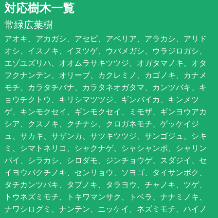
対応樹木一覧
常緑広葉樹
アオキ、アカガシ、アセビ、アベリア、アラカシ、アリド
オシ、イスノキ、イヌツゲ、ウバメガシ、ウラジロガシ、
エゾユズリハ、オオムラサキツツジ、オガタマノキ、オタ
フクナンテン、オリーブ、カクレミノ、カゴノキ、カナメ
モチ、カラタチバナ、カラタネオガタマ、カンツバキ、キ
ョウチクトウ、キリシマツツジ、ギンバイカ、キンメツ
ゲ、キンモクセイ、ギンモクセイ、ミモザ、ギンヨウアカ
シア、クスノキ、クチナシ、クロガネモチ、ゲッケイジ
ュ、サカキ、サザンカ、サツキツツジ、サンゴジュ、シキ
ミ、シマトネリコ、シャクナゲ、シャシャンポ、シャリン
バイ、シラカシ、シロダモ、ジンチョウゲ、スダジイ、セ
イヨウバクチノキ、センリョウ、ソヨゴ、タイサンボク、
タチカンツバキ、タブノキ、タラヨウ、チャノキ、ツゲ、
トウネズミモチ、トキワマンサク、トベラ、ナナミノキ、
ナワシログミ、ナンテン、ニッケイ、ネズミモチ、ハイノ