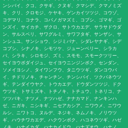
ンシバイ、クコ、クサギ、クヌギ、クマシデ、クマノミズ
キ、クリ、クロモジ、ケヤキ、ゲンカイツツジ、コウゾ、
コデマリ、コナラ、コバノガマズミ、コブシ、ゴマギ、ゴ
ンズイ、サイカチ、ザクロ、サトウカエデ、サラサドウダ
ン、サルスベリ、サワグルミ、サワフタギ、サンザシ、サ
ンシュユ、サンショウ、シジミバナ、シダレヤナギ、シデ
コブシ、シナノキ、シモツケ、ジューンベリー、シラカ
バ、シラキ、シロモジ、ズミ、スモモ、スモークツリー、
セイヨウボダイジュ、セイヨウニンジンボク、センダン、
ソメイヨシノ、タイワンフウ、タニウツギ、ダンコウバ
イ、チドリノキ、チャンチン、チンシバイ、ツクバネウツ
ギ、テンダイウヤク、トウカエデ、ドウダンツツジ、ドク
ウツギ、トサミズキ、トチノキ、トチュウ、トネリコ、ナ
ツツバキ、ナツメ、ナツハゼ、ナナカマド、ナンキンハ
ゼ、ニガキ、ニシキギ、ニセアカシア、ニワウメ、ニワウ
ルシ、ニワトコ、ヌルデ、ネジキ、ネムノキ、ノリウツ
ギ、ハウチワカエデ、ハクウンボク、ハコネウツギ、ハゼ
ノキ、ハナイカダ、ハナカイドウ、ハナズオウ、ハナノ