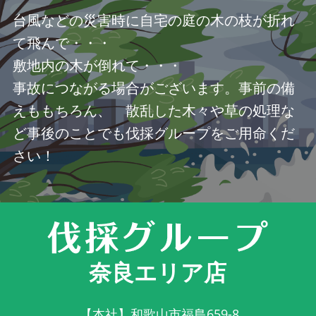
台風などの災害時に自宅の庭の木の枝が折れ
て飛んで・・・
敷地内の木が倒れて・・・
事故につながる場合がございます。事前の備
えももちろん、 散乱した木々や草の処理な
ど事後のことでも伐採グループをご用命くだ
さい！
奈良エリア店
【本社】和歌山市福島659-8