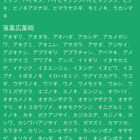
ミサシ、ハイネズ、ハイビャクシンハイビャクシン、ヒノ
キ、ヒノキアスナロ、ヒマラヤスギ、モミノキ、ラカンマ
キ
落葉広葉樹
アオギリ、アオダモ、アオハダ、アカシデ、アカメガシ
ワ、アキグミ、アキニレ、アサガラ、アサダ、アジサイ、
アズキナシ、アブラギリ、アブラチャン、アベマキ、アメ
リカデイゴ、アワブキ、アンズ、イイギリ、イタヤカエ
デ、イチジク、イヌエンジュ、イヌシデ、イヌビワ、イヌ
ブナ、イボタノキ、イロハモミジ、ウグイスカグラ、ウコ
ギ、ウチワノキ、ウツギ、ウメ、ウメモドキ、ウルシ、ウ
ワミズザクラ、エゴノキ、エノキ、エンジュ、オウバイ、
オオカメノキ、オオカンザクラ、オオシマザクラ、オオデ
マリ、オトコヨウゾメ、オオモクゲンジ、オニグルミ、カ
イノキ、カキ、ガクアジサイ、カジカエデ、カジノキ、カ
シワ、カシワバアジサイ、カツラ、ガマズミ、カマツカ、
カラタチ、カリン、カンヒザクラ、カンレンボク、キササ
ゲ、キソケイ、キハダ、キブシ、キリ、キンギンボク、キ