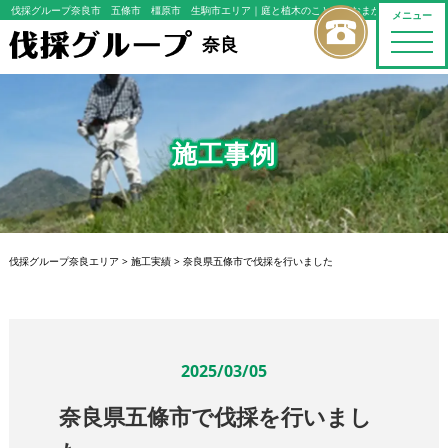
伐採グループ奈良市 五條市 橿原市 生駒市エリア
｜庭と植木のことならおまかせください
メニュー
toggle
奈良
naviga
施工事例
伐採グループ奈良エリア
>
施工実績
>
奈良県五條市で伐採を行いました
2025/03/05
奈良県五條市で伐採を行いまし