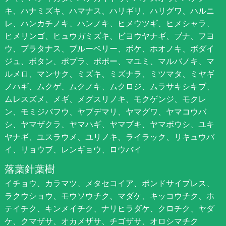
キ、ハナミズキ、ハマナス、ハリギリ、ハリグワ、ハルニ
レ、ハンカチノキ、ハンノキ、ヒメウツギ、ヒメシャラ、
ヒメリンゴ、ヒュウガミズキ、ビヨウヤナギ、ブナ、フヨ
ウ、プラタナス、ブルーベリー、ボケ、ホオノキ、ボダイ
ジュ、ボタン、ポプラ、ポポー、マユミ、マルバノキ、マ
ルメロ、マンサク、ミズキ、ミズナラ、ミツマタ、ミヤギ
ノハギ、ムクゲ、ムクノキ、ムクロジ、ムラサキシキブ、
ムレスズメ、メギ、メグスリノキ、モクゲンジ、モクレ
ン、モミジバフウ、ヤブデマリ、ヤマグワ、ヤマコウバ
シ、ヤマザクラ、ヤマハギ、ヤマブキ、ヤマボウシ、ユキ
ヤナギ、ユスラウメ、ユリノキ、ライラック、リキュウバ
イ、リョウブ、レンギョウ、ロウバイ
落葉針葉樹
イチョウ、カラマツ、メタセコイア、ポンドサイプレス、
ラクウショウ、モウソウチク、マダケ、キッコウチク、ホ
テイチク、キンメイチク、ナリヒラダケ、クロチク、ヤダ
ケ、クマザサ、オカメザサ、チゴザサ、オロシマチク