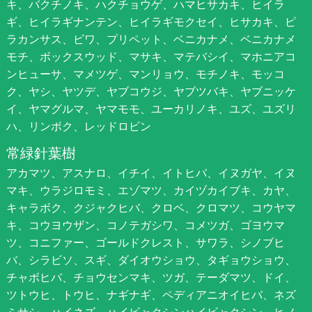
キ、バクチノキ、ハクチョウゲ、ハマヒサカキ、ヒイラ
ギ、ヒイラギナンテン、ヒイラギモクセイ、ヒサカキ、ピ
ラカンサス、ビワ、プリペット、ベニカナメ、ベニカナメ
モチ、ボックスウッド、マサキ、マテバシイ、マホニアコ
ンヒューサ、マメツゲ、マンリョウ、モチノキ、モッコ
ク、ヤシ、ヤツデ、ヤブコウジ、ヤブツバキ、ヤブニッケ
イ、ヤマグルマ、ヤマモモ、ユーカリノキ、ユズ、ユズリ
ハ、リンボク、レッドロビン
常緑針葉樹
アカマツ、アスナロ、イチイ、イトヒバ、イヌガヤ、イヌ
マキ、ウラジロモミ、エゾマツ、カイヅカイブキ、カヤ、
キャラボク、クジャクヒバ、クロベ、クロマツ、コウヤマ
キ、コウヨウザン、コノテガシワ、コメツガ、ゴヨウマ
ツ、コニファー、ゴールドクレスト、サワラ、シノブヒ
バ、シラビソ、スギ、ダイオウショウ、タギョウショウ、
チャボヒバ、チョウセンマキ、ツガ、テーダマツ、ドイ、
ツトウヒ、トウヒ、ナギナギ、ペディアニオイヒバ、ネズ