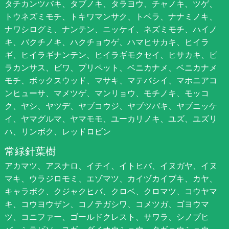
タチカンツバキ、タブノキ、タラヨウ、チャノキ、ツゲ、
トウネズミモチ、トキワマンサク、トベラ、ナナミノキ、
ナワシログミ、ナンテン、ニッケイ、ネズミモチ、ハイノ
キ、バクチノキ、ハクチョウゲ、ハマヒサカキ、ヒイラ
ギ、ヒイラギナンテン、ヒイラギモクセイ、ヒサカキ、ピ
ラカンサス、ビワ、プリペット、ベニカナメ、ベニカナメ
モチ、ボックスウッド、マサキ、マテバシイ、マホニアコ
ンヒューサ、マメツゲ、マンリョウ、モチノキ、モッコ
ク、ヤシ、ヤツデ、ヤブコウジ、ヤブツバキ、ヤブニッケ
イ、ヤマグルマ、ヤマモモ、ユーカリノキ、ユズ、ユズリ
ハ、リンボク、レッドロビン
常緑針葉樹
アカマツ、アスナロ、イチイ、イトヒバ、イヌガヤ、イヌ
マキ、ウラジロモミ、エゾマツ、カイヅカイブキ、カヤ、
キャラボク、クジャクヒバ、クロベ、クロマツ、コウヤマ
キ、コウヨウザン、コノテガシワ、コメツガ、ゴヨウマ
ツ、コニファー、ゴールドクレスト、サワラ、シノブヒ