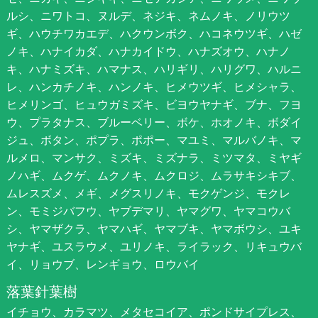
ルシ、ニワトコ、ヌルデ、ネジキ、ネムノキ、ノリウツ
ギ、ハウチワカエデ、ハクウンボク、ハコネウツギ、ハゼ
ノキ、ハナイカダ、ハナカイドウ、ハナズオウ、ハナノ
キ、ハナミズキ、ハマナス、ハリギリ、ハリグワ、ハルニ
レ、ハンカチノキ、ハンノキ、ヒメウツギ、ヒメシャラ、
ヒメリンゴ、ヒュウガミズキ、ビヨウヤナギ、ブナ、フヨ
ウ、プラタナス、ブルーベリー、ボケ、ホオノキ、ボダイ
ジュ、ボタン、ポプラ、ポポー、マユミ、マルバノキ、マ
ルメロ、マンサク、ミズキ、ミズナラ、ミツマタ、ミヤギ
ノハギ、ムクゲ、ムクノキ、ムクロジ、ムラサキシキブ、
ムレスズメ、メギ、メグスリノキ、モクゲンジ、モクレ
ン、モミジバフウ、ヤブデマリ、ヤマグワ、ヤマコウバ
シ、ヤマザクラ、ヤマハギ、ヤマブキ、ヤマボウシ、ユキ
ヤナギ、ユスラウメ、ユリノキ、ライラック、リキュウバ
イ、リョウブ、レンギョウ、ロウバイ
落葉針葉樹
イチョウ、カラマツ、メタセコイア、ポンドサイプレス、