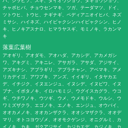
バ、シラビソ、スギ、ダイオウショウ、タギョウショウ、
チャボヒバ、チョウセンマキ、ツガ、テーダマツ、ドイ、
ツトウヒ、トウヒ、ナギナギ、ペディアニオイヒバ、ネズ
ミサシ、ハイネズ、ハイビャクシンハイビャクシン、ヒノ
キ、ヒノキアスナロ、ヒマラヤスギ、モミノキ、ラカンマ
キ
落葉広葉樹
アオギリ、アオダモ、アオハダ、アカシデ、アカメガシ
ワ、アキグミ、アキニレ、アサガラ、アサダ、アジサイ、
アズキナシ、アブラギリ、アブラチャン、アベマキ、アメ
リカデイゴ、アワブキ、アンズ、イイギリ、イタヤカエ
デ、イチジク、イヌエンジュ、イヌシデ、イヌビワ、イヌ
ブナ、イボタノキ、イロハモミジ、ウグイスカグラ、ウコ
ギ、ウチワノキ、ウツギ、ウメ、ウメモドキ、ウルシ、ウ
ワミズザクラ、エゴノキ、エノキ、エンジュ、オウバイ、
オオカメノキ、オオカンザクラ、オオシマザクラ、オオデ
マリ、オトコヨウゾメ、オオモクゲンジ、オニグルミ、カ
イノキ、カキ、ガクアジサイ、カジカエデ、カジノキ、カ