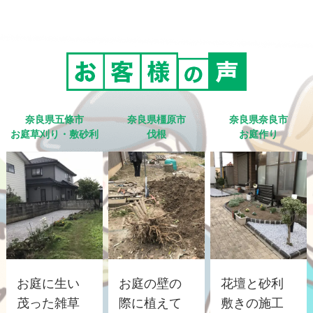
奈良県五條市
奈良県橿原市
奈良県奈良市
お庭草刈り・敷砂利
伐根
お庭作り
お庭に生い
お庭の壁の
花壇と砂利
茂った雑草
際に植えて
敷きの施工