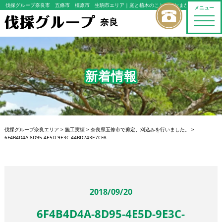
伐採グループ奈良市 五條市 橿原市 生駒市エリア
｜庭と植木のことならおまかせください
メニュー
toggle
奈良
naviga
新着情報
伐採グループ奈良エリア
>
施工実績
>
奈良県五條市で剪定、刈込みを行いました。
>
6F4B4D4A-8D95-4E5D-9E3C-44BD243E7CF8
2018/09/20
6F4B4D4A-8D95-4E5D-9E3C-