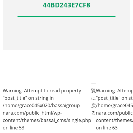
44BD243E7CF8
一
Warning
: Attempt to read property
覧
Warning
: Attem
"post_title" on string in
に
"post_title" on st
/home/grace045x020/bassaigroup-
戻
/home/grace045
nara.com/public_html/wp-
る
nara.com/public
content/themes/bassai_cms/single.php
content/themes/
on line
53
on line
63