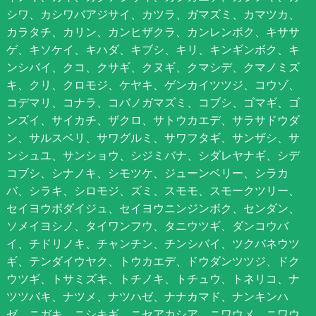
シワ、カシワバアジサイ、カツラ、ガマズミ、カマツカ、
カラタチ、カリン、カンヒザクラ、カンレンボク、キササ
ゲ、キソケイ、キハダ、キブシ、キリ、キンギンボク、キ
ンシバイ、クコ、クサギ、クヌギ、クマシデ、クマノミズ
キ、クリ、クロモジ、ケヤキ、ゲンカイツツジ、コウゾ、
コデマリ、コナラ、コバノガマズミ、コブシ、ゴマギ、ゴ
ンズイ、サイカチ、ザクロ、サトウカエデ、サラサドウダ
ン、サルスベリ、サワグルミ、サワフタギ、サンザシ、サ
ンシュユ、サンショウ、シジミバナ、シダレヤナギ、シデ
コブシ、シナノキ、シモツケ、ジューンベリー、シラカ
バ、シラキ、シロモジ、ズミ、スモモ、スモークツリー、
セイヨウボダイジュ、セイヨウニンジンボク、センダン、
ソメイヨシノ、タイワンフウ、タニウツギ、ダンコウバ
イ、チドリノキ、チャンチン、チンシバイ、ツクバネウツ
ギ、テンダイウヤク、トウカエデ、ドウダンツツジ、ドク
ウツギ、トサミズキ、トチノキ、トチュウ、トネリコ、ナ
ツツバキ、ナツメ、ナツハゼ、ナナカマド、ナンキンハ
ゼ、ニガキ、ニシキギ、ニセアカシア、ニワウメ、ニワウ