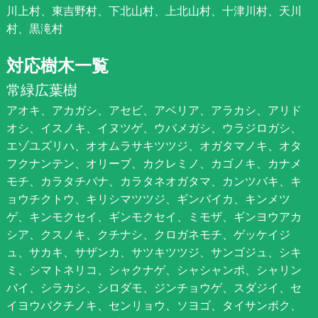
川上村、東吉野村、下北山村、上北山村、十津川村、天川
村、黒滝村
対応樹木一覧
常緑広葉樹
アオキ、アカガシ、アセビ、アベリア、アラカシ、アリド
オシ、イスノキ、イヌツゲ、ウバメガシ、ウラジロガシ、
エゾユズリハ、オオムラサキツツジ、オガタマノキ、オタ
フクナンテン、オリーブ、カクレミノ、カゴノキ、カナメ
モチ、カラタチバナ、カラタネオガタマ、カンツバキ、キ
ョウチクトウ、キリシマツツジ、ギンバイカ、キンメツ
ゲ、キンモクセイ、ギンモクセイ、ミモザ、ギンヨウアカ
シア、クスノキ、クチナシ、クロガネモチ、ゲッケイジ
ュ、サカキ、サザンカ、サツキツツジ、サンゴジュ、シキ
ミ、シマトネリコ、シャクナゲ、シャシャンポ、シャリン
バイ、シラカシ、シロダモ、ジンチョウゲ、スダジイ、セ
イヨウバクチノキ、センリョウ、ソヨゴ、タイサンボク、