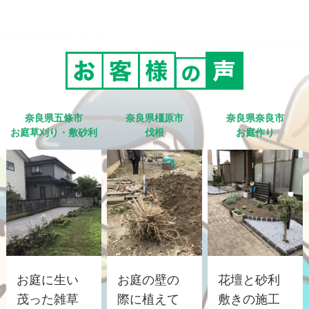
奈良県五條市
奈良県橿原市
奈良県奈良市
お庭草刈り・敷砂利
伐根
お庭作り
お庭に生い
お庭の壁の
花壇と砂利
茂った雑草
際に植えて
敷きの施工