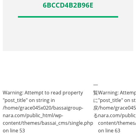
6BCCD4B2B96E
一
Warning
: Attempt to read property
覧
Warning
: Attem
"post_title" on string in
に
"post_title" on st
/home/grace045x020/bassaigroup-
戻
/home/grace045
nara.com/public_html/wp-
る
nara.com/public
content/themes/bassai_cms/single.php
content/themes/
on line
53
on line
63