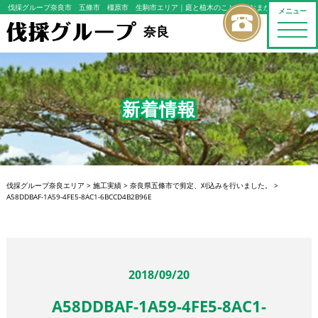
伐採グループ奈良市 五條市 橿原市 生駒市エリア
｜庭と植木のことならおまかせください
メニュー
toggle
奈良
naviga
新着情報
伐採グループ奈良エリア
>
施工実績
>
奈良県五條市で剪定、刈込みを行いました。
>
A58DDBAF-1A59-4FE5-8AC1-6BCCD4B2B96E
2018/09/20
A58DDBAF-1A59-4FE5-8AC1-