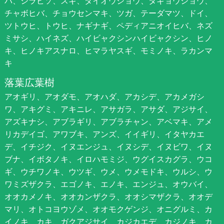
バ、シラビソ、スギ、ダイオウショウ、タギョウショウ、
チャボヒバ、チョウセンマキ、ツガ、テーダマツ、ドイ、
ツトウヒ、トウヒ、ナギナギ、ペディアニオイヒバ、ネズ
ミサシ、ハイネズ、ハイビャクシンハイビャクシン、ヒノ
キ、ヒノキアスナロ、ヒマラヤスギ、モミノキ、ラカンマ
キ
落葉広葉樹
アオギリ、アオダモ、アオハダ、アカシデ、アカメガシ
ワ、アキグミ、アキニレ、アサガラ、アサダ、アジサイ、
アズキナシ、アブラギリ、アブラチャン、アベマキ、アメ
リカデイゴ、アワブキ、アンズ、イイギリ、イタヤカエ
デ、イチジク、イヌエンジュ、イヌシデ、イヌビワ、イヌ
ブナ、イボタノキ、イロハモミジ、ウグイスカグラ、ウコ
ギ、ウチワノキ、ウツギ、ウメ、ウメモドキ、ウルシ、ウ
ワミズザクラ、エゴノキ、エノキ、エンジュ、オウバイ、
オオカメノキ、オオカンザクラ、オオシマザクラ、オオデ
マリ、オトコヨウゾメ、オオモクゲンジ、オニグルミ、カ
イノキ、カキ、ガクアジサイ、カジカエデ、カジノキ、カ