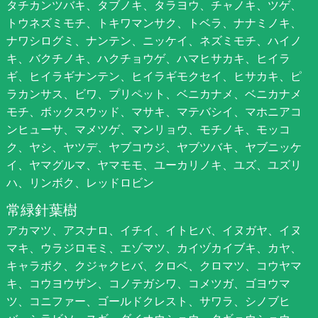
タチカンツバキ、タブノキ、タラヨウ、チャノキ、ツゲ、
トウネズミモチ、トキワマンサク、トベラ、ナナミノキ、
ナワシログミ、ナンテン、ニッケイ、ネズミモチ、ハイノ
キ、バクチノキ、ハクチョウゲ、ハマヒサカキ、ヒイラ
ギ、ヒイラギナンテン、ヒイラギモクセイ、ヒサカキ、ピ
ラカンサス、ビワ、プリペット、ベニカナメ、ベニカナメ
モチ、ボックスウッド、マサキ、マテバシイ、マホニアコ
ンヒューサ、マメツゲ、マンリョウ、モチノキ、モッコ
ク、ヤシ、ヤツデ、ヤブコウジ、ヤブツバキ、ヤブニッケ
イ、ヤマグルマ、ヤマモモ、ユーカリノキ、ユズ、ユズリ
ハ、リンボク、レッドロビン
常緑針葉樹
アカマツ、アスナロ、イチイ、イトヒバ、イヌガヤ、イヌ
マキ、ウラジロモミ、エゾマツ、カイヅカイブキ、カヤ、
キャラボク、クジャクヒバ、クロベ、クロマツ、コウヤマ
キ、コウヨウザン、コノテガシワ、コメツガ、ゴヨウマ
ツ、コニファー、ゴールドクレスト、サワラ、シノブヒ