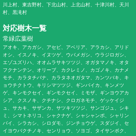
川上村、東吉野村、下北山村、上北山村、十津川村、天川
村、黒滝村
対応樹木一覧
常緑広葉樹
アオキ、アカガシ、アセビ、アベリア、アラカシ、アリド
オシ、イスノキ、イヌツゲ、ウバメガシ、ウラジロガシ、
エゾユズリハ、オオムラサキツツジ、オガタマノキ、オタ
フクナンテン、オリーブ、カクレミノ、カゴノキ、カナメ
モチ、カラタチバナ、カラタネオガタマ、カンツバキ、キ
ョウチクトウ、キリシマツツジ、ギンバイカ、キンメツ
ゲ、キンモクセイ、ギンモクセイ、ミモザ、ギンヨウアカ
シア、クスノキ、クチナシ、クロガネモチ、ゲッケイジ
ュ、サカキ、サザンカ、サツキツツジ、サンゴジュ、シキ
ミ、シマトネリコ、シャクナゲ、シャシャンポ、シャリン
バイ、シラカシ、シロダモ、ジンチョウゲ、スダジイ、セ
イヨウバクチノキ、センリョウ、ソヨゴ、タイサンボク、