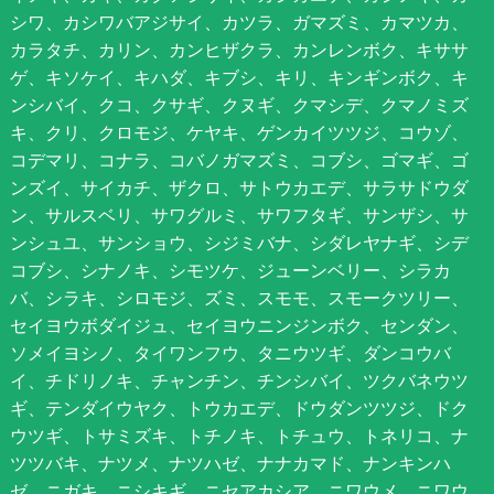
シワ、カシワバアジサイ、カツラ、ガマズミ、カマツカ、
カラタチ、カリン、カンヒザクラ、カンレンボク、キササ
ゲ、キソケイ、キハダ、キブシ、キリ、キンギンボク、キ
ンシバイ、クコ、クサギ、クヌギ、クマシデ、クマノミズ
キ、クリ、クロモジ、ケヤキ、ゲンカイツツジ、コウゾ、
コデマリ、コナラ、コバノガマズミ、コブシ、ゴマギ、ゴ
ンズイ、サイカチ、ザクロ、サトウカエデ、サラサドウダ
ン、サルスベリ、サワグルミ、サワフタギ、サンザシ、サ
ンシュユ、サンショウ、シジミバナ、シダレヤナギ、シデ
コブシ、シナノキ、シモツケ、ジューンベリー、シラカ
バ、シラキ、シロモジ、ズミ、スモモ、スモークツリー、
セイヨウボダイジュ、セイヨウニンジンボク、センダン、
ソメイヨシノ、タイワンフウ、タニウツギ、ダンコウバ
イ、チドリノキ、チャンチン、チンシバイ、ツクバネウツ
ギ、テンダイウヤク、トウカエデ、ドウダンツツジ、ドク
ウツギ、トサミズキ、トチノキ、トチュウ、トネリコ、ナ
ツツバキ、ナツメ、ナツハゼ、ナナカマド、ナンキンハ
ゼ、ニガキ、ニシキギ、ニセアカシア、ニワウメ、ニワウ