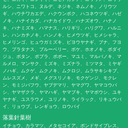
ルシ、ニワトコ、ヌルデ、ネジキ、ネムノキ、ノリウツ
ギ、ハウチワカエデ、ハクウンボク、ハコネウツギ、ハゼ
ノキ、ハナイカダ、ハナカイドウ、ハナズオウ、ハナノ
キ、ハナミズキ、ハマナス、ハリギリ、ハリグワ、ハルニ
レ、ハンカチノキ、ハンノキ、ヒメウツギ、ヒメシャラ、
ヒメリンゴ、ヒュウガミズキ、ビヨウヤナギ、ブナ、フヨ
ウ、プラタナス、ブルーベリー、ボケ、ホオノキ、ボダイ
ジュ、ボタン、ポプラ、ポポー、マユミ、マルバノキ、マ
ルメロ、マンサク、ミズキ、ミズナラ、ミツマタ、ミヤギ
ノハギ、ムクゲ、ムクノキ、ムクロジ、ムラサキシキブ、
ムレスズメ、メギ、メグスリノキ、モクゲンジ、モクレ
ン、モミジバフウ、ヤブデマリ、ヤマグワ、ヤマコウバ
シ、ヤマザクラ、ヤマハギ、ヤマブキ、ヤマボウシ、ユキ
ヤナギ、ユスラウメ、ユリノキ、ライラック、リキュウバ
イ、リョウブ、レンギョウ、ロウバイ
落葉針葉樹
イチョウ、カラマツ、メタセコイア、ポンドサイプレス、