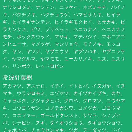
ナワシログミ、ナンテン、ニッケイ、ネズミモチ、ハイノ
キ、バクチノキ、ハクチョウゲ、ハマヒサカキ、ヒイラ
ギ、ヒイラギナンテン、ヒイラギモクセイ、ヒサカキ、ピ
ラカンサス、ビワ、プリペット、ベニカナメ、ベニカナメ
モチ、ボックスウッド、マサキ、マテバシイ、マホニアコ
ンヒューサ、マメツゲ、マンリョウ、モチノキ、モッコ
ク、ヤシ、ヤツデ、ヤブコウジ、ヤブツバキ、ヤブニッケ
イ、ヤマグルマ、ヤマモモ、ユーカリノキ、ユズ、ユズリ
ハ、リンボク、レッドロビン
常緑針葉樹
アカマツ、アスナロ、イチイ、イトヒバ、イヌガヤ、イヌ
マキ、ウラジロモミ、エゾマツ、カイヅカイブキ、カヤ、
キャラボク、クジャクヒバ、クロベ、クロマツ、コウヤマ
キ、コウヨウザン、コノテガシワ、コメツガ、ゴヨウマ
ツ、コニファー、ゴールドクレスト、サワラ、シノブヒ
バ、シラビソ、スギ、ダイオウショウ、タギョウショウ、
チャボヒバ、チョウセンマキ、ツガ、テーダマツ、ドイ、