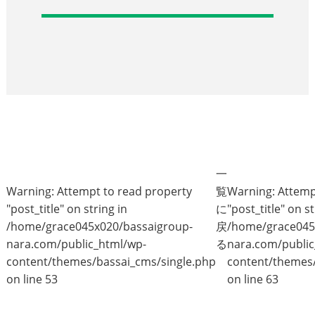
一
Warning
: Attempt to read property
覧
Warning
: Attem
"post_title" on string in
に
"post_title" on st
/home/grace045x020/bassaigroup-
戻
/home/grace045
nara.com/public_html/wp-
る
nara.com/public
content/themes/bassai_cms/single.php
content/themes/
on line
53
on line
63