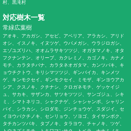
村、黒滝村
対応樹木一覧
常緑広葉樹
アオキ、アカガシ、アセビ、アベリア、アラカシ、アリド
オシ、イスノキ、イヌツゲ、ウバメガシ、ウラジロガシ、
エゾユズリハ、オオムラサキツツジ、オガタマノキ、オタ
フクナンテン、オリーブ、カクレミノ、カゴノキ、カナメ
モチ、カラタチバナ、カラタネオガタマ、カンツバキ、キ
ョウチクトウ、キリシマツツジ、ギンバイカ、キンメツ
ゲ、キンモクセイ、ギンモクセイ、ミモザ、ギンヨウアカ
シア、クスノキ、クチナシ、クロガネモチ、ゲッケイジ
ュ、サカキ、サザンカ、サツキツツジ、サンゴジュ、シキ
ミ、シマトネリコ、シャクナゲ、シャシャンポ、シャリン
バイ、シラカシ、シロダモ、ジンチョウゲ、スダジイ、セ
イヨウバクチノキ、センリョウ、ソヨゴ、タイサンボク、
タチカンツバキ、タブノキ、タラヨウ、チャノキ、ツゲ、
トウネズミモチ、トキワマンサク、トベラ、ナナミノキ、