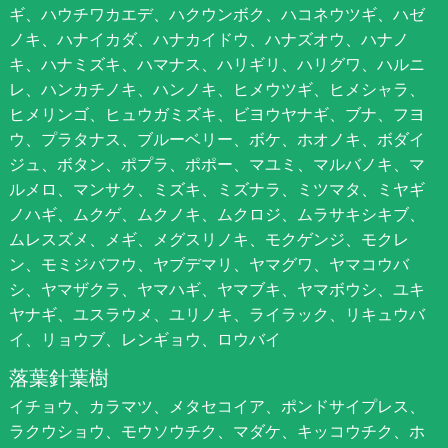
ギ、ハウチワカエデ、ハクウンボク、ハコネウツギ、ハゼ
ノキ、ハナイカダ、ハナカイドウ、ハナズオウ、ハナノ
キ、ハナミズキ、ハマナス、ハリギリ、ハリグワ、ハルニ
レ、ハンカチノキ、ハンノキ、ヒメウツギ、ヒメシャラ、
ヒメリンゴ、ヒュウガミズキ、ビヨウヤナギ、ブナ、フヨ
ウ、プラタナス、ブルーベリー、ボケ、ホオノキ、ボダイ
ジュ、ボタン、ポプラ、ポポー、マユミ、マルバノキ、マ
ルメロ、マンサク、ミズキ、ミズナラ、ミツマタ、ミヤギ
ノハギ、ムクゲ、ムクノキ、ムクロジ、ムラサキシキブ、
ムレスズメ、メギ、メグスリノキ、モクゲンジ、モクレ
ン、モミジバフウ、ヤブデマリ、ヤマグワ、ヤマコウバ
シ、ヤマザクラ、ヤマハギ、ヤマブキ、ヤマボウシ、ユキ
ヤナギ、ユスラウメ、ユリノキ、ライラック、リキュウバ
イ、リョウブ、レンギョウ、ロウバイ
落葉針葉樹
イチョウ、カラマツ、メタセコイア、ポンドサイプレス、
ラクウショウ、モウソウチク、マダケ、キッコウチク、ホ