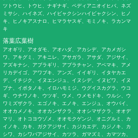
ツトウヒ、トウヒ、ナギナギ、ペディアニオイヒバ、ネズ
ミサシ、ハイネズ、ハイビャクシンハイビャクシン、ヒノ
キ、ヒノキアスナロ、ヒマラヤスギ、モミノキ、ラカンマ
キ
落葉広葉樹
アオギリ、アオダモ、アオハダ、アカシデ、アカメガシ
ワ、アキグミ、アキニレ、アサガラ、アサダ、アジサイ、
アズキナシ、アブラギリ、アブラチャン、アベマキ、アメ
リカデイゴ、アワブキ、アンズ、イイギリ、イタヤカエ
デ、イチジク、イヌエンジュ、イヌシデ、イヌビワ、イヌ
ブナ、イボタノキ、イロハモミジ、ウグイスカグラ、ウコ
ギ、ウチワノキ、ウツギ、ウメ、ウメモドキ、ウルシ、ウ
ワミズザクラ、エゴノキ、エノキ、エンジュ、オウバイ、
オオカメノキ、オオカンザクラ、オオシマザクラ、オオデ
マリ、オトコヨウゾメ、オオモクゲンジ、オニグルミ、カ
イノキ、カキ、ガクアジサイ、カジカエデ、カジノキ、カ
シワ、カシワバアジサイ、カツラ、ガマズミ、カマツカ、