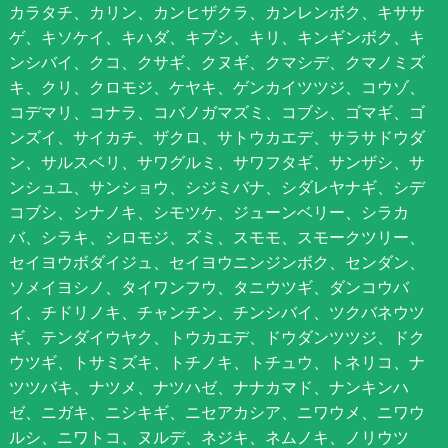
カラタチ、カリン、カンヒザクラ、カンレンボク、キササ
ゲ、キソケイ、キハダ、キブシ、キリ、キンギンボク、キ
ンシバイ、クコ、クサギ、クヌギ、クマシデ、クマノミズ
キ、クリ、クロモジ、ケヤキ、ゲンカイツツジ、コウゾ、
コデマリ、コナラ、コバノガマズミ、コブシ、ゴマギ、ゴ
ンズイ、サイカチ、ザクロ、サトウカエデ、サラサドウダ
ン、サルスベリ、サワグルミ、サワフタギ、サンザシ、サ
ンシュユ、サンショウ、シジミバナ、シダレヤナギ、シデ
コブシ、シナノキ、シモツケ、ジューンベリー、シラカ
バ、シラキ、シロモジ、ズミ、スモモ、スモークツリー、
セイヨウボダイジュ、セイヨウニンジンボク、センダン、
ソメイヨシノ、タイワンフウ、タニウツギ、ダンコウバ
イ、チドリノキ、チャンチン、チンシバイ、ツクバネウツ
ギ、テンダイウヤク、トウカエデ、ドウダンツツジ、ドク
ウツギ、トサミズキ、トチノキ、トチュウ、トネリコ、ナ
ツツバキ、ナツメ、ナツハゼ、ナナカマド、ナンキンハ
ゼ、ニガキ、ニシキギ、ニセアカシア、ニワウメ、ニワウ
ルシ、ニワトコ、ヌルデ、ネジキ、ネムノキ、ノリウツ