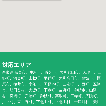
対応エリア
奈良県:奈良市、生駒市、香芝市、大和郡山市、天理市、三
郷町、河合町、上牧町、平群町、大和高田市、葛城市、橿
原市、桜井市、宇陀市、田原本町、三宅町、川西町、五條
市、明日香村、大淀町、下市町、吉野町、御所市、山添
村、斑鳩町、安堵町、御杖村、高取町、王寺町、広陵町、
川上村、東吉野村、下北山村、上北山村、十津川村、天川