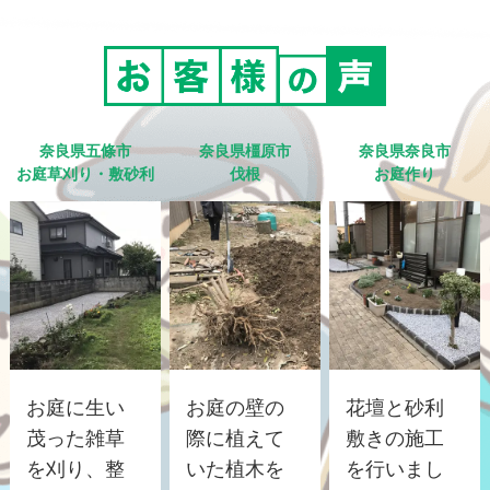
奈良県五條市
奈良県橿原市
奈良県奈良市
お庭草刈り・敷砂利
伐根
お庭作り
お庭に生い
お庭の壁の
花壇と砂利
茂った雑草
際に植えて
敷きの施工
を刈り、整
いた植木を
を行いまし