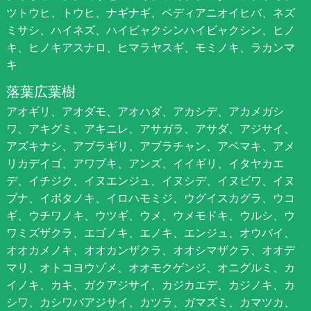
ツトウヒ、トウヒ、ナギナギ、ペディアニオイヒバ、ネズ
ミサシ、ハイネズ、ハイビャクシンハイビャクシン、ヒノ
キ、ヒノキアスナロ、ヒマラヤスギ、モミノキ、ラカンマ
キ
落葉広葉樹
アオギリ、アオダモ、アオハダ、アカシデ、アカメガシ
ワ、アキグミ、アキニレ、アサガラ、アサダ、アジサイ、
アズキナシ、アブラギリ、アブラチャン、アベマキ、アメ
リカデイゴ、アワブキ、アンズ、イイギリ、イタヤカエ
デ、イチジク、イヌエンジュ、イヌシデ、イヌビワ、イヌ
ブナ、イボタノキ、イロハモミジ、ウグイスカグラ、ウコ
ギ、ウチワノキ、ウツギ、ウメ、ウメモドキ、ウルシ、ウ
ワミズザクラ、エゴノキ、エノキ、エンジュ、オウバイ、
オオカメノキ、オオカンザクラ、オオシマザクラ、オオデ
マリ、オトコヨウゾメ、オオモクゲンジ、オニグルミ、カ
イノキ、カキ、ガクアジサイ、カジカエデ、カジノキ、カ
シワ、カシワバアジサイ、カツラ、ガマズミ、カマツカ、