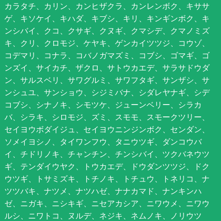
カラタチ、カリン、カンヒザクラ、カンレンボク、キササ
ゲ、キソケイ、キハダ、キブシ、キリ、キンギンボク、キ
ンシバイ、クコ、クサギ、クヌギ、クマシデ、クマノミズ
キ、クリ、クロモジ、ケヤキ、ゲンカイツツジ、コウゾ、
コデマリ、コナラ、コバノガマズミ、コブシ、ゴマギ、ゴ
ンズイ、サイカチ、ザクロ、サトウカエデ、サラサドウダ
ン、サルスベリ、サワグルミ、サワフタギ、サンザシ、サ
ンシュユ、サンショウ、シジミバナ、シダレヤナギ、シデ
コブシ、シナノキ、シモツケ、ジューンベリー、シラカ
バ、シラキ、シロモジ、ズミ、スモモ、スモークツリー、
セイヨウボダイジュ、セイヨウニンジンボク、センダン、
ソメイヨシノ、タイワンフウ、タニウツギ、ダンコウバ
イ、チドリノキ、チャンチン、チンシバイ、ツクバネウツ
ギ、テンダイウヤク、トウカエデ、ドウダンツツジ、ドク
ウツギ、トサミズキ、トチノキ、トチュウ、トネリコ、ナ
ツツバキ、ナツメ、ナツハゼ、ナナカマド、ナンキンハ
ゼ、ニガキ、ニシキギ、ニセアカシア、ニワウメ、ニワウ
ルシ、ニワトコ、ヌルデ、ネジキ、ネムノキ、ノリウツ