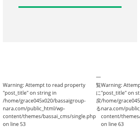
一
Warning
: Attempt to read property
覧
Warning
: Attem
"post_title" on string in
に
"post_title" on st
/home/grace045x020/bassaigroup-
戻
/home/grace045
nara.com/public_html/wp-
る
nara.com/public
content/themes/bassai_cms/single.php
content/themes/
on line
53
on line
63