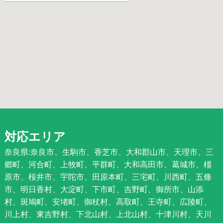
対応エリア
奈良県:奈良市、生駒市、香芝市、大和郡山市、天理市、三
郷町、河合町、上牧町、平群町、大和高田市、葛城市、橿
原市、桜井市、宇陀市、田原本町、三宅町、川西町、五條
市、明日香村、大淀町、下市町、吉野町、御所市、山添
村、斑鳩町、安堵町、御杖村、高取町、王寺町、広陵町、
川上村、東吉野村、下北山村、上北山村、十津川村、天川