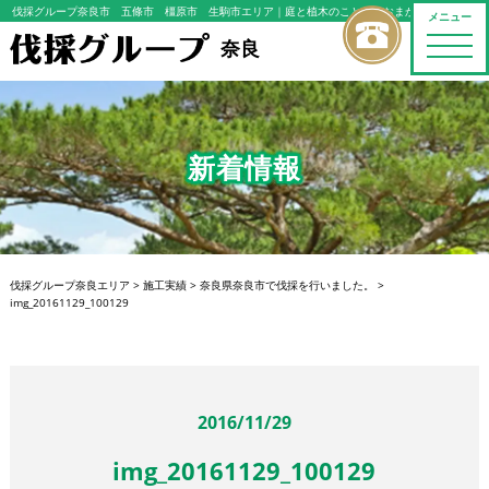
伐採グループ奈良市 五條市 橿原市 生駒市エリア
｜庭と植木のことならおまかせください
メニュー
toggle
奈良
naviga
新着情報
伐採グループ奈良エリア
>
施工実績
>
奈良県奈良市で伐採を行いました。
>
img_20161129_100129
2016/11/29
img_20161129_100129