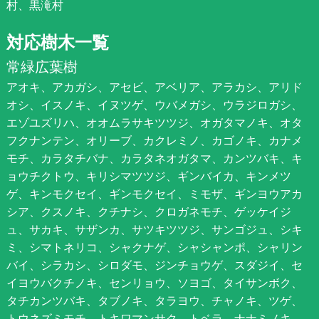
村、黒滝村
対応樹木一覧
常緑広葉樹
アオキ、アカガシ、アセビ、アベリア、アラカシ、アリド
オシ、イスノキ、イヌツゲ、ウバメガシ、ウラジロガシ、
エゾユズリハ、オオムラサキツツジ、オガタマノキ、オタ
フクナンテン、オリーブ、カクレミノ、カゴノキ、カナメ
モチ、カラタチバナ、カラタネオガタマ、カンツバキ、キ
ョウチクトウ、キリシマツツジ、ギンバイカ、キンメツ
ゲ、キンモクセイ、ギンモクセイ、ミモザ、ギンヨウアカ
シア、クスノキ、クチナシ、クロガネモチ、ゲッケイジ
ュ、サカキ、サザンカ、サツキツツジ、サンゴジュ、シキ
ミ、シマトネリコ、シャクナゲ、シャシャンポ、シャリン
バイ、シラカシ、シロダモ、ジンチョウゲ、スダジイ、セ
イヨウバクチノキ、センリョウ、ソヨゴ、タイサンボク、
タチカンツバキ、タブノキ、タラヨウ、チャノキ、ツゲ、
トウネズミモチ、トキワマンサク、トベラ、ナナミノキ、