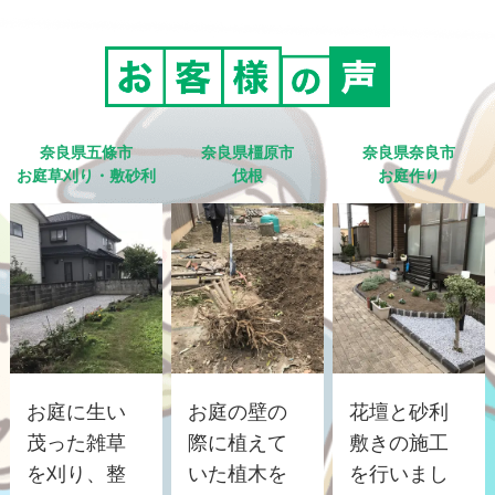
奈良県五條市
奈良県橿原市
奈良県奈良市
お庭草刈り・敷砂利
伐根
お庭作り
お庭に生い
お庭の壁の
花壇と砂利
茂った雑草
際に植えて
敷きの施工
を刈り、整
いた植木を
を行いまし