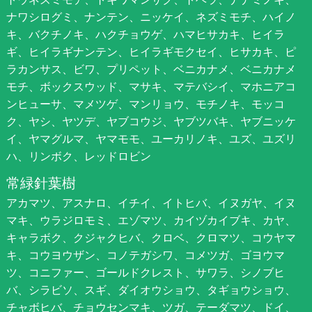
ナワシログミ、ナンテン、ニッケイ、ネズミモチ、ハイノ
キ、バクチノキ、ハクチョウゲ、ハマヒサカキ、ヒイラ
ギ、ヒイラギナンテン、ヒイラギモクセイ、ヒサカキ、ピ
ラカンサス、ビワ、プリペット、ベニカナメ、ベニカナメ
モチ、ボックスウッド、マサキ、マテバシイ、マホニアコ
ンヒューサ、マメツゲ、マンリョウ、モチノキ、モッコ
ク、ヤシ、ヤツデ、ヤブコウジ、ヤブツバキ、ヤブニッケ
イ、ヤマグルマ、ヤマモモ、ユーカリノキ、ユズ、ユズリ
ハ、リンボク、レッドロビン
常緑針葉樹
アカマツ、アスナロ、イチイ、イトヒバ、イヌガヤ、イヌ
マキ、ウラジロモミ、エゾマツ、カイヅカイブキ、カヤ、
キャラボク、クジャクヒバ、クロベ、クロマツ、コウヤマ
キ、コウヨウザン、コノテガシワ、コメツガ、ゴヨウマ
ツ、コニファー、ゴールドクレスト、サワラ、シノブヒ
バ、シラビソ、スギ、ダイオウショウ、タギョウショウ、
チャボヒバ、チョウセンマキ、ツガ、テーダマツ、ドイ、