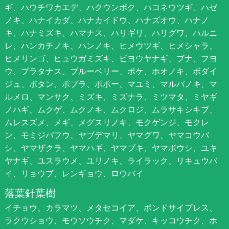
ギ、ハウチワカエデ、ハクウンボク、ハコネウツギ、ハゼ
ノキ、ハナイカダ、ハナカイドウ、ハナズオウ、ハナノ
キ、ハナミズキ、ハマナス、ハリギリ、ハリグワ、ハルニ
レ、ハンカチノキ、ハンノキ、ヒメウツギ、ヒメシャラ、
ヒメリンゴ、ヒュウガミズキ、ビヨウヤナギ、ブナ、フヨ
ウ、プラタナス、ブルーベリー、ボケ、ホオノキ、ボダイ
ジュ、ボタン、ポプラ、ポポー、マユミ、マルバノキ、マ
ルメロ、マンサク、ミズキ、ミズナラ、ミツマタ、ミヤギ
ノハギ、ムクゲ、ムクノキ、ムクロジ、ムラサキシキブ、
ムレスズメ、メギ、メグスリノキ、モクゲンジ、モクレ
ン、モミジバフウ、ヤブデマリ、ヤマグワ、ヤマコウバ
シ、ヤマザクラ、ヤマハギ、ヤマブキ、ヤマボウシ、ユキ
ヤナギ、ユスラウメ、ユリノキ、ライラック、リキュウバ
イ、リョウブ、レンギョウ、ロウバイ
落葉針葉樹
イチョウ、カラマツ、メタセコイア、ポンドサイプレス、
ラクウショウ、モウソウチク、マダケ、キッコウチク、ホ