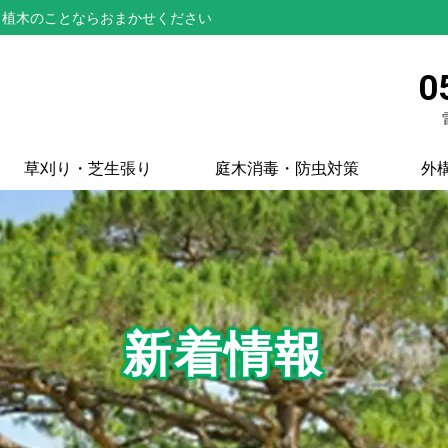
と植木のことならおまかせください
0
草刈り・芝生張り
庭木消毒・防虫対策
外
新着情報