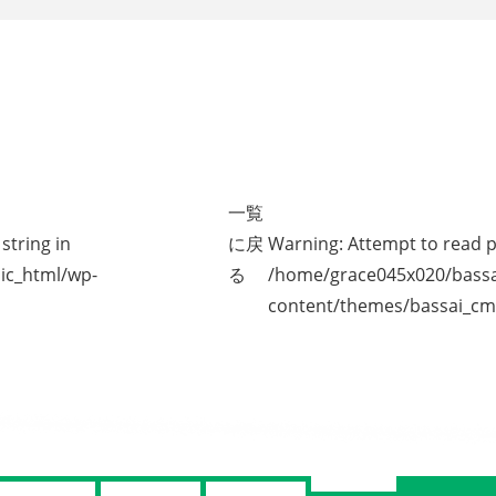
一覧
string in
に戻
Warning
: Attempt to read p
ic_html/wp-
る
/home/grace045x020/bassa
content/themes/bassai_cm