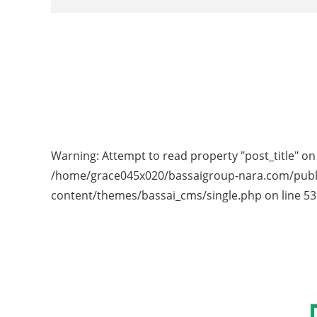
Warning
: Attempt to read property "post_title" on 
/home/grace045x020/bassaigroup-nara.com/publ
content/themes/bassai_cms/single.php
on line
53