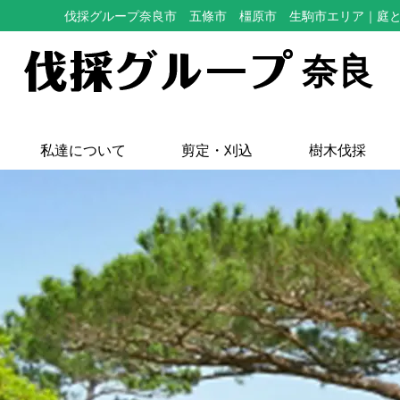
伐採グループ奈良市 五條市 橿原市 生駒市エリア
｜庭
奈良
私達について
剪定・刈込
樹木伐採