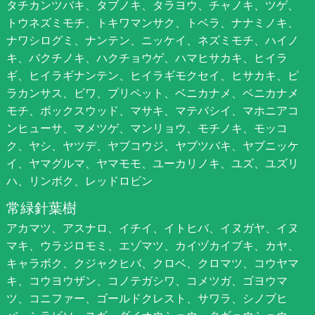
タチカンツバキ、タブノキ、タラヨウ、チャノキ、ツゲ、
トウネズミモチ、トキワマンサク、トベラ、ナナミノキ、
ナワシログミ、ナンテン、ニッケイ、ネズミモチ、ハイノ
キ、バクチノキ、ハクチョウゲ、ハマヒサカキ、ヒイラ
ギ、ヒイラギナンテン、ヒイラギモクセイ、ヒサカキ、ピ
ラカンサス、ビワ、プリペット、ベニカナメ、ベニカナメ
モチ、ボックスウッド、マサキ、マテバシイ、マホニアコ
ンヒューサ、マメツゲ、マンリョウ、モチノキ、モッコ
ク、ヤシ、ヤツデ、ヤブコウジ、ヤブツバキ、ヤブニッケ
イ、ヤマグルマ、ヤマモモ、ユーカリノキ、ユズ、ユズリ
ハ、リンボク、レッドロビン
常緑針葉樹
アカマツ、アスナロ、イチイ、イトヒバ、イヌガヤ、イヌ
マキ、ウラジロモミ、エゾマツ、カイヅカイブキ、カヤ、
キャラボク、クジャクヒバ、クロベ、クロマツ、コウヤマ
キ、コウヨウザン、コノテガシワ、コメツガ、ゴヨウマ
ツ、コニファー、ゴールドクレスト、サワラ、シノブヒ