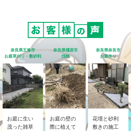
奈良県五條市
奈良県橿原市
奈良県奈良市
お庭草刈り・敷砂利
伐根
お庭作り
お庭に生い
お庭の壁の
花壇と砂利
茂った雑草
際に植えて
敷きの施工