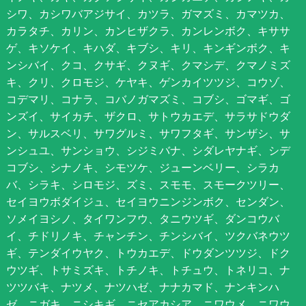
シワ、カシワバアジサイ、カツラ、ガマズミ、カマツカ、
カラタチ、カリン、カンヒザクラ、カンレンボク、キササ
ゲ、キソケイ、キハダ、キブシ、キリ、キンギンボク、キ
ンシバイ、クコ、クサギ、クヌギ、クマシデ、クマノミズ
キ、クリ、クロモジ、ケヤキ、ゲンカイツツジ、コウゾ、
コデマリ、コナラ、コバノガマズミ、コブシ、ゴマギ、ゴ
ンズイ、サイカチ、ザクロ、サトウカエデ、サラサドウダ
ン、サルスベリ、サワグルミ、サワフタギ、サンザシ、サ
ンシュユ、サンショウ、シジミバナ、シダレヤナギ、シデ
コブシ、シナノキ、シモツケ、ジューンベリー、シラカ
バ、シラキ、シロモジ、ズミ、スモモ、スモークツリー、
セイヨウボダイジュ、セイヨウニンジンボク、センダン、
ソメイヨシノ、タイワンフウ、タニウツギ、ダンコウバ
イ、チドリノキ、チャンチン、チンシバイ、ツクバネウツ
ギ、テンダイウヤク、トウカエデ、ドウダンツツジ、ドク
ウツギ、トサミズキ、トチノキ、トチュウ、トネリコ、ナ
ツツバキ、ナツメ、ナツハゼ、ナナカマド、ナンキンハ
ゼ、ニガキ、ニシキギ、ニセアカシア、ニワウメ、ニワウ