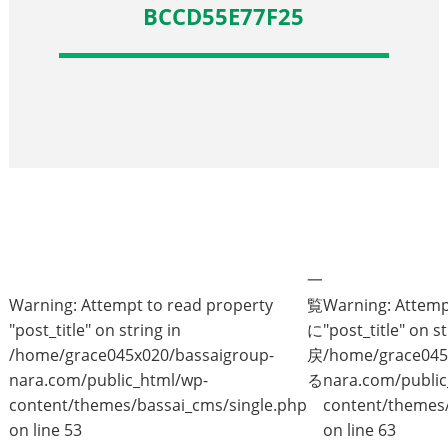
BCCD55E77F25
一
Warning
: Attempt to read property
覧
Warning
: Attem
"post_title" on string in
に
"post_title" on st
/home/grace045x020/bassaigroup-
戻
/home/grace045
nara.com/public_html/wp-
る
nara.com/public
content/themes/bassai_cms/single.php
content/themes/
on line
53
on line
63