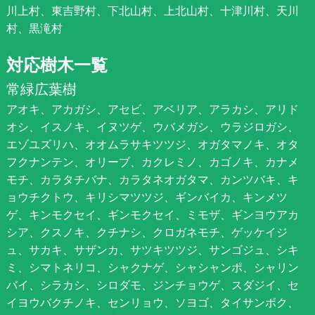
川上村、東吉野村、下北山村、上北山村、十津川村、天川
村、黒滝村
対応樹木一覧
常緑広葉樹
アオキ、アカガシ、アセビ、アベリア、アラカシ、アリド
オシ、イスノキ、イヌツゲ、ウバメガシ、ウラジロガシ、
エゾユズリハ、オオムラサキツツジ、オガタマノキ、オタ
フクナンテン、オリーブ、カクレミノ、カゴノキ、カナメ
モチ、カラタチバナ、カラタネオガタマ、カンツバキ、キ
ョウチクトウ、キリシマツツジ、ギンバイカ、キンメツ
ゲ、キンモクセイ、ギンモクセイ、ミモザ、ギンヨウアカ
シア、クスノキ、クチナシ、クロガネモチ、ゲッケイジ
ュ、サカキ、サザンカ、サツキツツジ、サンゴジュ、シキ
ミ、シマトネリコ、シャクナゲ、シャシャンポ、シャリン
バイ、シラカシ、シロダモ、ジンチョウゲ、スダジイ、セ
イヨウバクチノキ、センリョウ、ソヨゴ、タイサンボク、