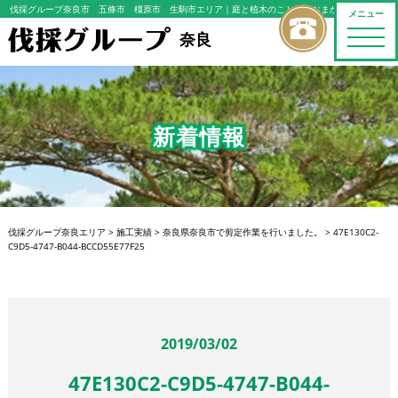
伐採グループ奈良市 五條市 橿原市 生駒市エリア
｜庭と植木のことならおまかせください
メニュー
toggle
奈良
naviga
新着情報
伐採グループ奈良エリア
>
施工実績
>
奈良県奈良市で剪定作業を行いました。
>
47E130C2-
C9D5-4747-B044-BCCD55E77F25
2019/03/02
47E130C2-C9D5-4747-B044-