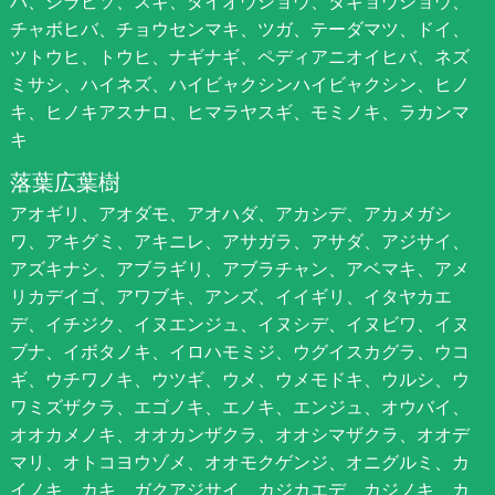
バ、シラビソ、スギ、ダイオウショウ、タギョウショウ、
チャボヒバ、チョウセンマキ、ツガ、テーダマツ、ドイ、
ツトウヒ、トウヒ、ナギナギ、ペディアニオイヒバ、ネズ
ミサシ、ハイネズ、ハイビャクシンハイビャクシン、ヒノ
キ、ヒノキアスナロ、ヒマラヤスギ、モミノキ、ラカンマ
キ
落葉広葉樹
アオギリ、アオダモ、アオハダ、アカシデ、アカメガシ
ワ、アキグミ、アキニレ、アサガラ、アサダ、アジサイ、
アズキナシ、アブラギリ、アブラチャン、アベマキ、アメ
リカデイゴ、アワブキ、アンズ、イイギリ、イタヤカエ
デ、イチジク、イヌエンジュ、イヌシデ、イヌビワ、イヌ
ブナ、イボタノキ、イロハモミジ、ウグイスカグラ、ウコ
ギ、ウチワノキ、ウツギ、ウメ、ウメモドキ、ウルシ、ウ
ワミズザクラ、エゴノキ、エノキ、エンジュ、オウバイ、
オオカメノキ、オオカンザクラ、オオシマザクラ、オオデ
マリ、オトコヨウゾメ、オオモクゲンジ、オニグルミ、カ
イノキ、カキ、ガクアジサイ、カジカエデ、カジノキ、カ