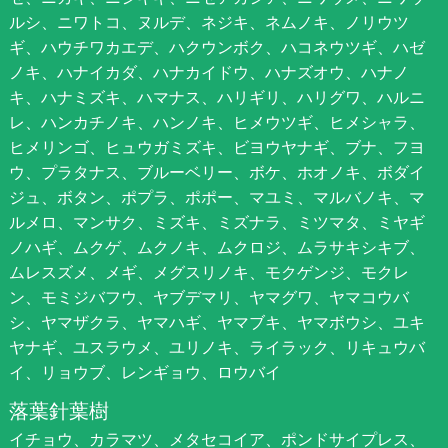
ルシ、ニワトコ、ヌルデ、ネジキ、ネムノキ、ノリウツ
ギ、ハウチワカエデ、ハクウンボク、ハコネウツギ、ハゼ
ノキ、ハナイカダ、ハナカイドウ、ハナズオウ、ハナノ
キ、ハナミズキ、ハマナス、ハリギリ、ハリグワ、ハルニ
レ、ハンカチノキ、ハンノキ、ヒメウツギ、ヒメシャラ、
ヒメリンゴ、ヒュウガミズキ、ビヨウヤナギ、ブナ、フヨ
ウ、プラタナス、ブルーベリー、ボケ、ホオノキ、ボダイ
ジュ、ボタン、ポプラ、ポポー、マユミ、マルバノキ、マ
ルメロ、マンサク、ミズキ、ミズナラ、ミツマタ、ミヤギ
ノハギ、ムクゲ、ムクノキ、ムクロジ、ムラサキシキブ、
ムレスズメ、メギ、メグスリノキ、モクゲンジ、モクレ
ン、モミジバフウ、ヤブデマリ、ヤマグワ、ヤマコウバ
シ、ヤマザクラ、ヤマハギ、ヤマブキ、ヤマボウシ、ユキ
ヤナギ、ユスラウメ、ユリノキ、ライラック、リキュウバ
イ、リョウブ、レンギョウ、ロウバイ
落葉針葉樹
イチョウ、カラマツ、メタセコイア、ポンドサイプレス、