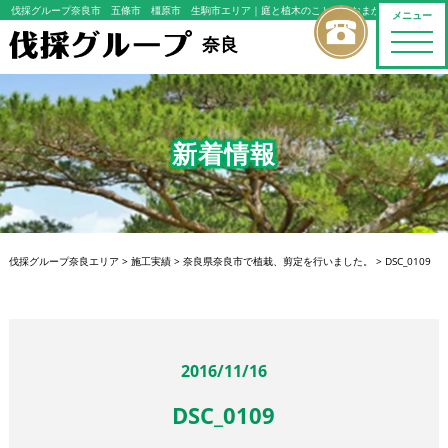
伐採グループ奈良市 五條市 橿原市 生駒市エリア
｜庭と植木のことならおまかせください
メニュー
toggle
奈良
naviga
新着情報
伐採グループ奈良エリア
>
施工実績
>
奈良県奈良市で植栽、剪定を行いました。
>
DSC_0109
2016/11/16
DSC_0109