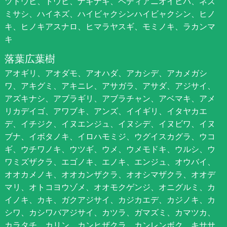
ツトウヒ、トウヒ、ナギナギ、ペディアニオイヒバ、ネズ
ミサシ、ハイネズ、ハイビャクシンハイビャクシン、ヒノ
キ、ヒノキアスナロ、ヒマラヤスギ、モミノキ、ラカンマ
キ
落葉広葉樹
アオギリ、アオダモ、アオハダ、アカシデ、アカメガシ
ワ、アキグミ、アキニレ、アサガラ、アサダ、アジサイ、
アズキナシ、アブラギリ、アブラチャン、アベマキ、アメ
リカデイゴ、アワブキ、アンズ、イイギリ、イタヤカエ
デ、イチジク、イヌエンジュ、イヌシデ、イヌビワ、イヌ
ブナ、イボタノキ、イロハモミジ、ウグイスカグラ、ウコ
ギ、ウチワノキ、ウツギ、ウメ、ウメモドキ、ウルシ、ウ
ワミズザクラ、エゴノキ、エノキ、エンジュ、オウバイ、
オオカメノキ、オオカンザクラ、オオシマザクラ、オオデ
マリ、オトコヨウゾメ、オオモクゲンジ、オニグルミ、カ
イノキ、カキ、ガクアジサイ、カジカエデ、カジノキ、カ
シワ、カシワバアジサイ、カツラ、ガマズミ、カマツカ、
カラタチ、カリン、カンヒザクラ、カンレンボク、キササ