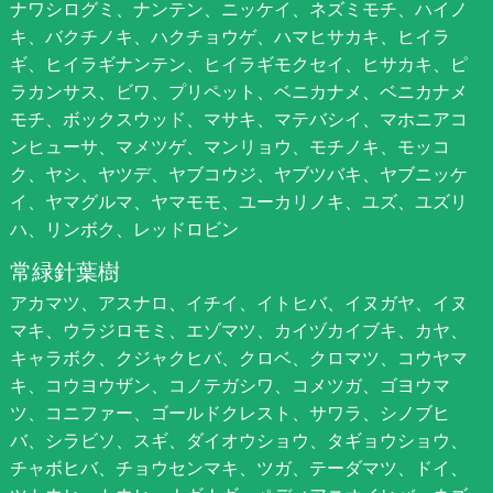
ナワシログミ、ナンテン、ニッケイ、ネズミモチ、ハイノ
キ、バクチノキ、ハクチョウゲ、ハマヒサカキ、ヒイラ
ギ、ヒイラギナンテン、ヒイラギモクセイ、ヒサカキ、ピ
ラカンサス、ビワ、プリペット、ベニカナメ、ベニカナメ
モチ、ボックスウッド、マサキ、マテバシイ、マホニアコ
ンヒューサ、マメツゲ、マンリョウ、モチノキ、モッコ
ク、ヤシ、ヤツデ、ヤブコウジ、ヤブツバキ、ヤブニッケ
イ、ヤマグルマ、ヤマモモ、ユーカリノキ、ユズ、ユズリ
ハ、リンボク、レッドロビン
常緑針葉樹
アカマツ、アスナロ、イチイ、イトヒバ、イヌガヤ、イヌ
マキ、ウラジロモミ、エゾマツ、カイヅカイブキ、カヤ、
キャラボク、クジャクヒバ、クロベ、クロマツ、コウヤマ
キ、コウヨウザン、コノテガシワ、コメツガ、ゴヨウマ
ツ、コニファー、ゴールドクレスト、サワラ、シノブヒ
バ、シラビソ、スギ、ダイオウショウ、タギョウショウ、
チャボヒバ、チョウセンマキ、ツガ、テーダマツ、ドイ、