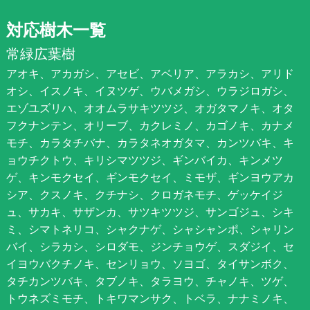
対応樹木一覧
常緑広葉樹
アオキ、アカガシ、アセビ、アベリア、アラカシ、アリド
オシ、イスノキ、イヌツゲ、ウバメガシ、ウラジロガシ、
エゾユズリハ、オオムラサキツツジ、オガタマノキ、オタ
フクナンテン、オリーブ、カクレミノ、カゴノキ、カナメ
モチ、カラタチバナ、カラタネオガタマ、カンツバキ、キ
ョウチクトウ、キリシマツツジ、ギンバイカ、キンメツ
ゲ、キンモクセイ、ギンモクセイ、ミモザ、ギンヨウアカ
シア、クスノキ、クチナシ、クロガネモチ、ゲッケイジ
ュ、サカキ、サザンカ、サツキツツジ、サンゴジュ、シキ
ミ、シマトネリコ、シャクナゲ、シャシャンポ、シャリン
バイ、シラカシ、シロダモ、ジンチョウゲ、スダジイ、セ
イヨウバクチノキ、センリョウ、ソヨゴ、タイサンボク、
タチカンツバキ、タブノキ、タラヨウ、チャノキ、ツゲ、
トウネズミモチ、トキワマンサク、トベラ、ナナミノキ、