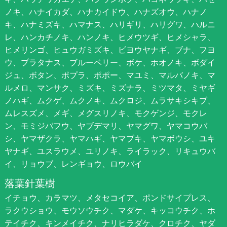
ノキ、ハナイカダ、ハナカイドウ、ハナズオウ、ハナノ
キ、ハナミズキ、ハマナス、ハリギリ、ハリグワ、ハルニ
レ、ハンカチノキ、ハンノキ、ヒメウツギ、ヒメシャラ、
ヒメリンゴ、ヒュウガミズキ、ビヨウヤナギ、ブナ、フヨ
ウ、プラタナス、ブルーベリー、ボケ、ホオノキ、ボダイ
ジュ、ボタン、ポプラ、ポポー、マユミ、マルバノキ、マ
ルメロ、マンサク、ミズキ、ミズナラ、ミツマタ、ミヤギ
ノハギ、ムクゲ、ムクノキ、ムクロジ、ムラサキシキブ、
ムレスズメ、メギ、メグスリノキ、モクゲンジ、モクレ
ン、モミジバフウ、ヤブデマリ、ヤマグワ、ヤマコウバ
シ、ヤマザクラ、ヤマハギ、ヤマブキ、ヤマボウシ、ユキ
ヤナギ、ユスラウメ、ユリノキ、ライラック、リキュウバ
イ、リョウブ、レンギョウ、ロウバイ
落葉針葉樹
イチョウ、カラマツ、メタセコイア、ポンドサイプレス、
ラクウショウ、モウソウチク、マダケ、キッコウチク、ホ
テイチク、キンメイチク、ナリヒラダケ、クロチク、ヤダ