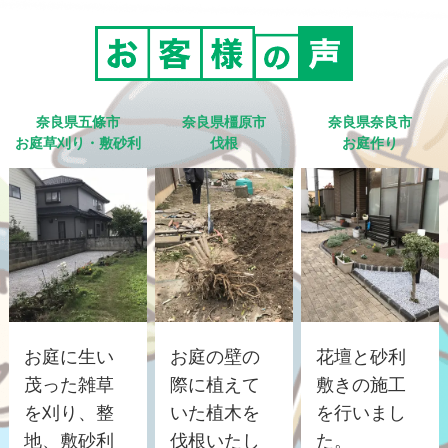
奈良県五條市
奈良県橿原市
奈良県奈良市
お庭草刈り・敷砂利
伐根
お庭作り
お庭に生い
お庭の壁の
花壇と砂利
茂った雑草
際に植えて
敷きの施工
を刈り、整
いた植木を
を行いまし
地、敷砂利
伐根いたし
た。