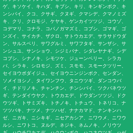
ゲ、キソケイ、キハダ、キブシ、キリ、キンギンボク、キ
ンシバイ、クコ、クサギ、クヌギ、クマシデ、クマノミズ
キ、クリ、クロモジ、ケヤキ、ゲンカイツツジ、コウゾ、
コデマリ、コナラ、コバノガマズミ、コブシ、ゴマギ、ゴ
ンズイ、サイカチ、ザクロ、サトウカエデ、サラサドウダ
ン、サルスベリ、サワグルミ、サワフタギ、サンザシ、サ
ンシュユ、サンショウ、シジミバナ、シダレヤナギ、シデ
コブシ、シナノキ、シモツケ、ジューンベリー、シラカ
バ、シラキ、シロモジ、ズミ、スモモ、スモークツリー、
セイヨウボダイジュ、セイヨウニンジンボク、センダン、
ソメイヨシノ、タイワンフウ、タニウツギ、ダンコウバ
イ、チドリノキ、チャンチン、チンシバイ、ツクバネウツ
ギ、テンダイウヤク、トウカエデ、ドウダンツツジ、ドク
ウツギ、トサミズキ、トチノキ、トチュウ、トネリコ、ナ
ツツバキ、ナツメ、ナツハゼ、ナナカマド、ナンキンハ
ゼ、ニガキ、ニシキギ、ニセアカシア、ニワウメ、ニワウ
ルシ、ニワトコ、ヌルデ、ネジキ、ネムノキ、ノリウツ
ギ、ハウチワカエデ、ハクウンボク、ハコネウツギ、ハゼ