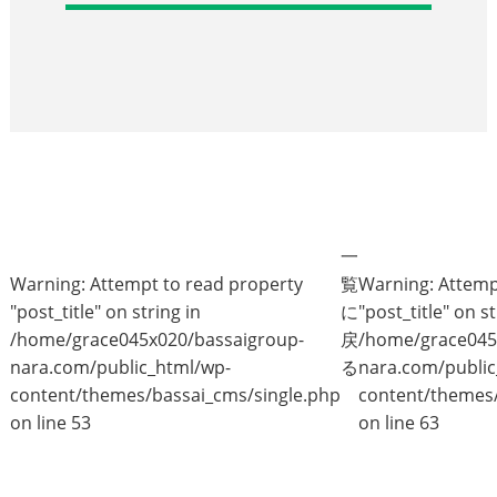
一
Warning
: Attempt to read property
覧
Warning
: Attem
"post_title" on string in
に
"post_title" on st
/home/grace045x020/bassaigroup-
戻
/home/grace045
nara.com/public_html/wp-
る
nara.com/public
content/themes/bassai_cms/single.php
content/themes/
on line
53
on line
63