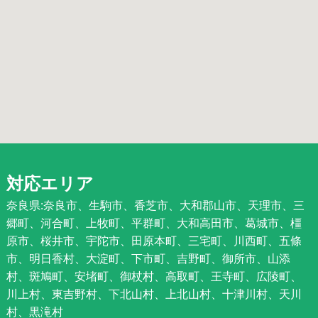
対応エリア
奈良県:奈良市、生駒市、香芝市、大和郡山市、天理市、三
郷町、河合町、上牧町、平群町、大和高田市、葛城市、橿
原市、桜井市、宇陀市、田原本町、三宅町、川西町、五條
市、明日香村、大淀町、下市町、吉野町、御所市、山添
村、斑鳩町、安堵町、御杖村、高取町、王寺町、広陵町、
川上村、東吉野村、下北山村、上北山村、十津川村、天川
村、黒滝村