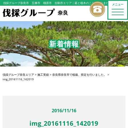
伐採グループ奈良市 五條市 橿原市 生駒市エリア
｜庭と植木のことならおまかせください
メニュー
toggle
奈良
naviga
新着情報
伐採グループ奈良エリア
>
施工実績
>
奈良県奈良市で植栽、剪定を行いました。
>
img_20161116_142019
2016/11/16
img_20161116_142019