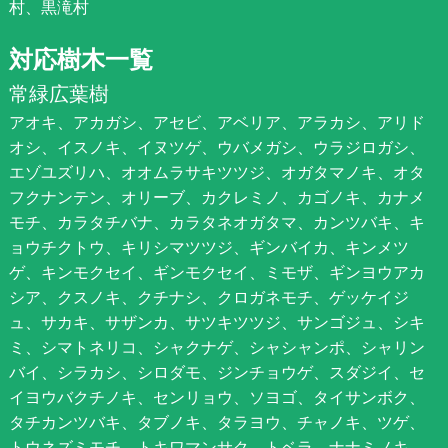
村、黒滝村
対応樹木一覧
常緑広葉樹
アオキ、アカガシ、アセビ、アベリア、アラカシ、アリド
オシ、イスノキ、イヌツゲ、ウバメガシ、ウラジロガシ、
エゾユズリハ、オオムラサキツツジ、オガタマノキ、オタ
フクナンテン、オリーブ、カクレミノ、カゴノキ、カナメ
モチ、カラタチバナ、カラタネオガタマ、カンツバキ、キ
ョウチクトウ、キリシマツツジ、ギンバイカ、キンメツ
ゲ、キンモクセイ、ギンモクセイ、ミモザ、ギンヨウアカ
シア、クスノキ、クチナシ、クロガネモチ、ゲッケイジ
ュ、サカキ、サザンカ、サツキツツジ、サンゴジュ、シキ
ミ、シマトネリコ、シャクナゲ、シャシャンポ、シャリン
バイ、シラカシ、シロダモ、ジンチョウゲ、スダジイ、セ
イヨウバクチノキ、センリョウ、ソヨゴ、タイサンボク、
タチカンツバキ、タブノキ、タラヨウ、チャノキ、ツゲ、
トウネズミモチ、トキワマンサク、トベラ、ナナミノキ、