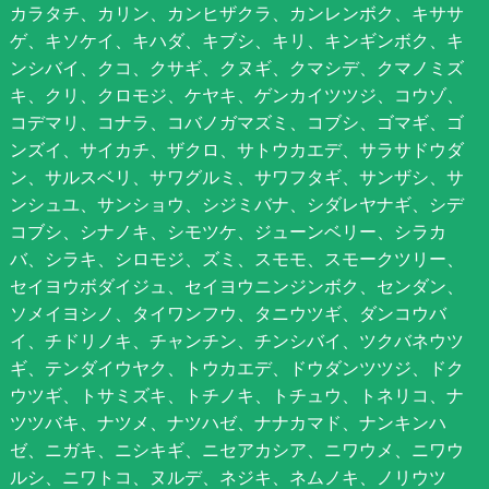
カラタチ、カリン、カンヒザクラ、カンレンボク、キササ
ゲ、キソケイ、キハダ、キブシ、キリ、キンギンボク、キ
ンシバイ、クコ、クサギ、クヌギ、クマシデ、クマノミズ
キ、クリ、クロモジ、ケヤキ、ゲンカイツツジ、コウゾ、
コデマリ、コナラ、コバノガマズミ、コブシ、ゴマギ、ゴ
ンズイ、サイカチ、ザクロ、サトウカエデ、サラサドウダ
ン、サルスベリ、サワグルミ、サワフタギ、サンザシ、サ
ンシュユ、サンショウ、シジミバナ、シダレヤナギ、シデ
コブシ、シナノキ、シモツケ、ジューンベリー、シラカ
バ、シラキ、シロモジ、ズミ、スモモ、スモークツリー、
セイヨウボダイジュ、セイヨウニンジンボク、センダン、
ソメイヨシノ、タイワンフウ、タニウツギ、ダンコウバ
イ、チドリノキ、チャンチン、チンシバイ、ツクバネウツ
ギ、テンダイウヤク、トウカエデ、ドウダンツツジ、ドク
ウツギ、トサミズキ、トチノキ、トチュウ、トネリコ、ナ
ツツバキ、ナツメ、ナツハゼ、ナナカマド、ナンキンハ
ゼ、ニガキ、ニシキギ、ニセアカシア、ニワウメ、ニワウ
ルシ、ニワトコ、ヌルデ、ネジキ、ネムノキ、ノリウツ