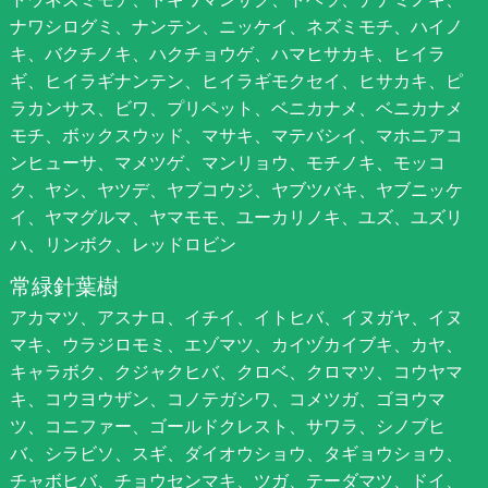
ナワシログミ、ナンテン、ニッケイ、ネズミモチ、ハイノ
キ、バクチノキ、ハクチョウゲ、ハマヒサカキ、ヒイラ
ギ、ヒイラギナンテン、ヒイラギモクセイ、ヒサカキ、ピ
ラカンサス、ビワ、プリペット、ベニカナメ、ベニカナメ
モチ、ボックスウッド、マサキ、マテバシイ、マホニアコ
ンヒューサ、マメツゲ、マンリョウ、モチノキ、モッコ
ク、ヤシ、ヤツデ、ヤブコウジ、ヤブツバキ、ヤブニッケ
イ、ヤマグルマ、ヤマモモ、ユーカリノキ、ユズ、ユズリ
ハ、リンボク、レッドロビン
常緑針葉樹
アカマツ、アスナロ、イチイ、イトヒバ、イヌガヤ、イヌ
マキ、ウラジロモミ、エゾマツ、カイヅカイブキ、カヤ、
キャラボク、クジャクヒバ、クロベ、クロマツ、コウヤマ
キ、コウヨウザン、コノテガシワ、コメツガ、ゴヨウマ
ツ、コニファー、ゴールドクレスト、サワラ、シノブヒ
バ、シラビソ、スギ、ダイオウショウ、タギョウショウ、
チャボヒバ、チョウセンマキ、ツガ、テーダマツ、ドイ、