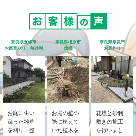
奈良県五條市
奈良県橿原市
奈良県奈良市
お庭草刈り・敷砂利
伐根
お庭作り
お庭に生い
お庭の壁の
花壇と砂利
茂った雑草
際に植えて
敷きの施工
を刈り、整
いた植木を
を行いまし