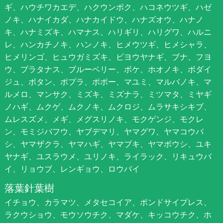
ギ、ハウチワカエデ、ハクウンボク、ハコネウツギ、ハゼ
ノキ、ハナイカダ、ハナカイドウ、ハナズオウ、ハナノ
キ、ハナミズキ、ハマナス、ハリギリ、ハリグワ、ハルニ
レ、ハンカチノキ、ハンノキ、ヒメウツギ、ヒメシャラ、
ヒメリンゴ、ヒュウガミズキ、ビヨウヤナギ、ブナ、フヨ
ウ、プラタナス、ブルーベリー、ボケ、ホオノキ、ボダイ
ジュ、ボタン、ポプラ、ポポー、マユミ、マルバノキ、マ
ルメロ、マンサク、ミズキ、ミズナラ、ミツマタ、ミヤギ
ノハギ、ムクゲ、ムクノキ、ムクロジ、ムラサキシキブ、
ムレスズメ、メギ、メグスリノキ、モクゲンジ、モクレ
ン、モミジバフウ、ヤブデマリ、ヤマグワ、ヤマコウバ
シ、ヤマザクラ、ヤマハギ、ヤマブキ、ヤマボウシ、ユキ
ヤナギ、ユスラウメ、ユリノキ、ライラック、リキュウバ
イ、リョウブ、レンギョウ、ロウバイ
落葉針葉樹
イチョウ、カラマツ、メタセコイア、ポンドサイプレス、
ラクウショウ、モウソウチク、マダケ、キッコウチク、ホ