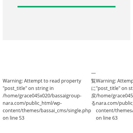
一
Warning
: Attempt to read property
覧
Warning
: Attem
"post_title" on string in
に
"post_title" on st
/home/grace045x020/bassaigroup-
戻
/home/grace045
nara.com/public_html/wp-
る
nara.com/public
content/themes/bassai_cms/single.php
content/themes/
on line
53
on line
63