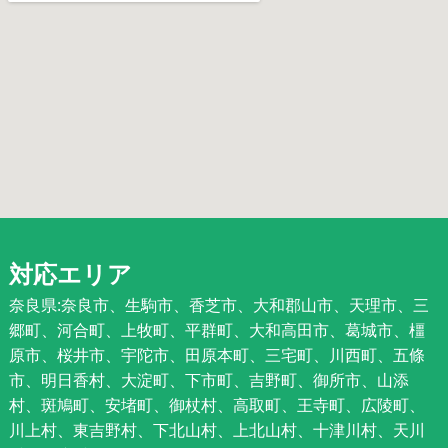
対応エリア
奈良県:奈良市、生駒市、香芝市、大和郡山市、天理市、三
郷町、河合町、上牧町、平群町、大和高田市、葛城市、橿
原市、桜井市、宇陀市、田原本町、三宅町、川西町、五條
市、明日香村、大淀町、下市町、吉野町、御所市、山添
村、斑鳩町、安堵町、御杖村、高取町、王寺町、広陵町、
川上村、東吉野村、下北山村、上北山村、十津川村、天川