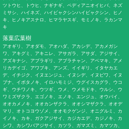
ツトウヒ、トウヒ、ナギナギ、ペディアニオイヒバ、ネズ
ミサシ、ハイネズ、ハイビャクシンハイビャクシン、ヒノ
キ、ヒノキアスナロ、ヒマラヤスギ、モミノキ、ラカンマ
キ
落葉広葉樹
アオギリ、アオダモ、アオハダ、アカシデ、アカメガシ
ワ、アキグミ、アキニレ、アサガラ、アサダ、アジサイ、
アズキナシ、アブラギリ、アブラチャン、アベマキ、アメ
リカデイゴ、アワブキ、アンズ、イイギリ、イタヤカエ
デ、イチジク、イヌエンジュ、イヌシデ、イヌビワ、イヌ
ブナ、イボタノキ、イロハモミジ、ウグイスカグラ、ウコ
ギ、ウチワノキ、ウツギ、ウメ、ウメモドキ、ウルシ、ウ
ワミズザクラ、エゴノキ、エノキ、エンジュ、オウバイ、
オオカメノキ、オオカンザクラ、オオシマザクラ、オオデ
マリ、オトコヨウゾメ、オオモクゲンジ、オニグルミ、カ
イノキ、カキ、ガクアジサイ、カジカエデ、カジノキ、カ
シワ、カシワバアジサイ、カツラ、ガマズミ、カマツカ、