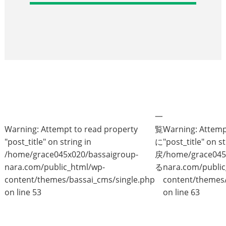
一
Warning
: Attempt to read property
覧
Warning
: Attem
"post_title" on string in
に
"post_title" on st
/home/grace045x020/bassaigroup-
戻
/home/grace045
nara.com/public_html/wp-
る
nara.com/public
content/themes/bassai_cms/single.php
content/themes/
on line
53
on line
63