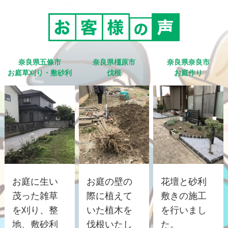
奈良県五條市
奈良県橿原市
奈良県奈良市
お庭草刈り・敷砂利
伐根
お庭作り
お庭に生い
お庭の壁の
花壇と砂利
茂った雑草
際に植えて
敷きの施工
を刈り、整
いた植木を
を行いまし
地、敷砂利
伐根いたし
た。