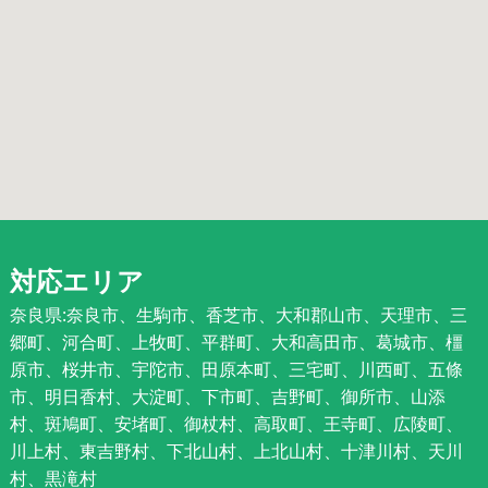
対応エリア
奈良県:奈良市、生駒市、香芝市、大和郡山市、天理市、三
郷町、河合町、上牧町、平群町、大和高田市、葛城市、橿
原市、桜井市、宇陀市、田原本町、三宅町、川西町、五條
市、明日香村、大淀町、下市町、吉野町、御所市、山添
村、斑鳩町、安堵町、御杖村、高取町、王寺町、広陵町、
川上村、東吉野村、下北山村、上北山村、十津川村、天川
村、黒滝村