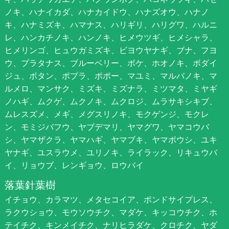
ノキ、ハナイカダ、ハナカイドウ、ハナズオウ、ハナノ
キ、ハナミズキ、ハマナス、ハリギリ、ハリグワ、ハルニ
レ、ハンカチノキ、ハンノキ、ヒメウツギ、ヒメシャラ、
ヒメリンゴ、ヒュウガミズキ、ビヨウヤナギ、ブナ、フヨ
ウ、プラタナス、ブルーベリー、ボケ、ホオノキ、ボダイ
ジュ、ボタン、ポプラ、ポポー、マユミ、マルバノキ、マ
ルメロ、マンサク、ミズキ、ミズナラ、ミツマタ、ミヤギ
ノハギ、ムクゲ、ムクノキ、ムクロジ、ムラサキシキブ、
ムレスズメ、メギ、メグスリノキ、モクゲンジ、モクレ
ン、モミジバフウ、ヤブデマリ、ヤマグワ、ヤマコウバ
シ、ヤマザクラ、ヤマハギ、ヤマブキ、ヤマボウシ、ユキ
ヤナギ、ユスラウメ、ユリノキ、ライラック、リキュウバ
イ、リョウブ、レンギョウ、ロウバイ
落葉針葉樹
イチョウ、カラマツ、メタセコイア、ポンドサイプレス、
ラクウショウ、モウソウチク、マダケ、キッコウチク、ホ
テイチク、キンメイチク、ナリヒラダケ、クロチク、ヤダ