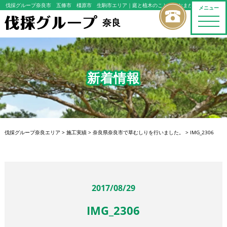
伐採グループ奈良市 五條市 橿原市 生駒市エリア
｜庭と植木のことならおまかせください
メニュー
toggle
奈良
naviga
新着情報
伐採グループ奈良エリア
>
施工実績
>
奈良県奈良市で草むしりを行いました。
>
IMG_2306
2017/08/29
IMG_2306