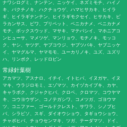
ナワシログミ、ナンテン、ニッケイ、ネズミモチ、ハイノ
キ、バクチノキ、ハクチョウゲ、ハマヒサカキ、ヒイラ
ギ、ヒイラギナンテン、ヒイラギモクセイ、ヒサカキ、ピ
ラカンサス、ビワ、プリペット、ベニカナメ、ベニカナメ
モチ、ボックスウッド、マサキ、マテバシイ、マホニアコ
ンヒューサ、マメツゲ、マンリョウ、モチノキ、モッコ
ク、ヤシ、ヤツデ、ヤブコウジ、ヤブツバキ、ヤブニッケ
イ、ヤマグルマ、ヤマモモ、ユーカリノキ、ユズ、ユズリ
ハ、リンボク、レッドロビン
常緑針葉樹
アカマツ、アスナロ、イチイ、イトヒバ、イヌガヤ、イヌ
マキ、ウラジロモミ、エゾマツ、カイヅカイブキ、カヤ、
キャラボク、クジャクヒバ、クロベ、クロマツ、コウヤマ
キ、コウヨウザン、コノテガシワ、コメツガ、ゴヨウマ
ツ、コニファー、ゴールドクレスト、サワラ、シノブヒ
バ、シラビソ、スギ、ダイオウショウ、タギョウショウ、
チャボヒバ、チョウセンマキ、ツガ、テーダマツ、ドイ、