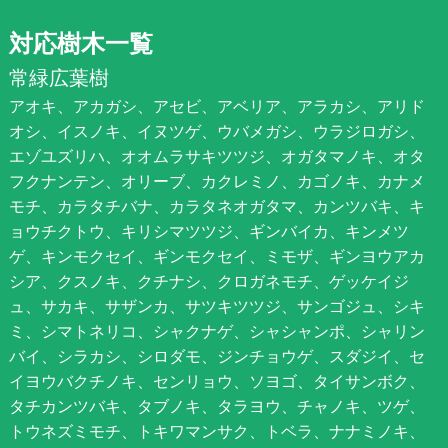
対応樹木一覧
常緑広葉樹
アオキ、アカガシ、アセビ、アベリア、アラカシ、アリド
オシ、イスノキ、イヌツゲ、ウバメガシ、ウラジロガシ、
エゾユズリハ、オオムラサキツツジ、オガタマノキ、オタ
フクナンテン、オリーブ、カクレミノ、カゴノキ、カナメ
モチ、カラタチバナ、カラタネオガタマ、カンツバキ、キ
ョウチクトウ、キリシマツツジ、ギンバイカ、キンメツ
ゲ、キンモクセイ、ギンモクセイ、ミモザ、ギンヨウアカ
シア、クスノキ、クチナシ、クロガネモチ、ゲッケイジ
ュ、サカキ、サザンカ、サツキツツジ、サンゴジュ、シキ
ミ、シマトネリコ、シャクナゲ、シャシャンポ、シャリン
バイ、シラカシ、シロダモ、ジンチョウゲ、スダジイ、セ
イヨウバクチノキ、センリョウ、ソヨゴ、タイサンボク、
タチカンツバキ、タブノキ、タラヨウ、チャノキ、ツゲ、
トウネズミモチ、トキワマンサク、トベラ、ナナミノキ、