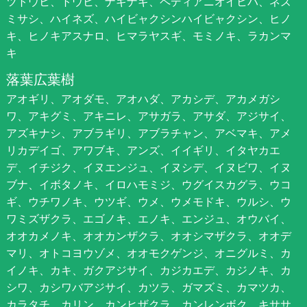
ツトウヒ、トウヒ、ナギナギ、ペディアニオイヒバ、ネズ
ミサシ、ハイネズ、ハイビャクシンハイビャクシン、ヒノ
キ、ヒノキアスナロ、ヒマラヤスギ、モミノキ、ラカンマ
キ
落葉広葉樹
アオギリ、アオダモ、アオハダ、アカシデ、アカメガシ
ワ、アキグミ、アキニレ、アサガラ、アサダ、アジサイ、
アズキナシ、アブラギリ、アブラチャン、アベマキ、アメ
リカデイゴ、アワブキ、アンズ、イイギリ、イタヤカエ
デ、イチジク、イヌエンジュ、イヌシデ、イヌビワ、イヌ
ブナ、イボタノキ、イロハモミジ、ウグイスカグラ、ウコ
ギ、ウチワノキ、ウツギ、ウメ、ウメモドキ、ウルシ、ウ
ワミズザクラ、エゴノキ、エノキ、エンジュ、オウバイ、
オオカメノキ、オオカンザクラ、オオシマザクラ、オオデ
マリ、オトコヨウゾメ、オオモクゲンジ、オニグルミ、カ
イノキ、カキ、ガクアジサイ、カジカエデ、カジノキ、カ
シワ、カシワバアジサイ、カツラ、ガマズミ、カマツカ、
カラタチ、カリン、カンヒザクラ、カンレンボク、キササ