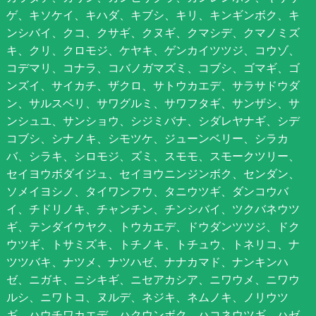
ゲ、キソケイ、キハダ、キブシ、キリ、キンギンボク、キ
ンシバイ、クコ、クサギ、クヌギ、クマシデ、クマノミズ
キ、クリ、クロモジ、ケヤキ、ゲンカイツツジ、コウゾ、
コデマリ、コナラ、コバノガマズミ、コブシ、ゴマギ、ゴ
ンズイ、サイカチ、ザクロ、サトウカエデ、サラサドウダ
ン、サルスベリ、サワグルミ、サワフタギ、サンザシ、サ
ンシュユ、サンショウ、シジミバナ、シダレヤナギ、シデ
コブシ、シナノキ、シモツケ、ジューンベリー、シラカ
バ、シラキ、シロモジ、ズミ、スモモ、スモークツリー、
セイヨウボダイジュ、セイヨウニンジンボク、センダン、
ソメイヨシノ、タイワンフウ、タニウツギ、ダンコウバ
イ、チドリノキ、チャンチン、チンシバイ、ツクバネウツ
ギ、テンダイウヤク、トウカエデ、ドウダンツツジ、ドク
ウツギ、トサミズキ、トチノキ、トチュウ、トネリコ、ナ
ツツバキ、ナツメ、ナツハゼ、ナナカマド、ナンキンハ
ゼ、ニガキ、ニシキギ、ニセアカシア、ニワウメ、ニワウ
ルシ、ニワトコ、ヌルデ、ネジキ、ネムノキ、ノリウツ
ギ、ハウチワカエデ、ハクウンボク、ハコネウツギ、ハゼ