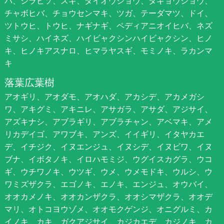
バ、シラビソ、スギ、ダイオウショウ、タギョウショウ、
チャボヒバ、チョウセンマキ、ツガ、テーダマツ、ドイ、
ツトウヒ、トウヒ、ナギナギ、ペディアニオイヒバ、ネズ
ミサシ、ハイネズ、ハイビャクシンハイビャクシン、ヒノ
キ、ヒノキアスナロ、ヒマラヤスギ、モミノキ、ラカンマ
キ
落葉広葉樹
アオギリ、アオダモ、アオハダ、アカシデ、アカメガシ
ワ、アキグミ、アキニレ、アサガラ、アサダ、アジサイ、
アズキナシ、アブラギリ、アブラチャン、アベマキ、アメ
リカデイゴ、アワブキ、アンズ、イイギリ、イタヤカエ
デ、イチジク、イヌエンジュ、イヌシデ、イヌビワ、イヌ
ブナ、イボタノキ、イロハモミジ、ウグイスカグラ、ウコ
ギ、ウチワノキ、ウツギ、ウメ、ウメモドキ、ウルシ、ウ
ワミズザクラ、エゴノキ、エノキ、エンジュ、オウバイ、
オオカメノキ、オオカンザクラ、オオシマザクラ、オオデ
マリ、オトコヨウゾメ、オオモクゲンジ、オニグルミ、カ
イノキ、カキ、ガクアジサイ、カジカエデ、カジノキ、カ