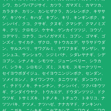
シワ、カシワバアジサイ、カツラ、ガマズミ、カマツカ、
カラタチ、カリン、カンヒザクラ、カンレンボク、キササ
ゲ、キソケイ、キハダ、キブシ、キリ、キンギンボク、キ
ンシバイ、クコ、クサギ、クヌギ、クマシデ、クマノミズ
キ、クリ、クロモジ、ケヤキ、ゲンカイツツジ、コウゾ、
コデマリ、コナラ、コバノガマズミ、コブシ、ゴマギ、ゴ
ンズイ、サイカチ、ザクロ、サトウカエデ、サラサドウダ
ン、サルスベリ、サワグルミ、サワフタギ、サンザシ、サ
ンシュユ、サンショウ、シジミバナ、シダレヤナギ、シデ
コブシ、シナノキ、シモツケ、ジューンベリー、シラカ
バ、シラキ、シロモジ、ズミ、スモモ、スモークツリー、
セイヨウボダイジュ、セイヨウニンジンボク、センダン、
ソメイヨシノ、タイワンフウ、タニウツギ、ダンコウバ
イ、チドリノキ、チャンチン、チンシバイ、ツクバネウツ
ギ、テンダイウヤク、トウカエデ、ドウダンツツジ、ドク
ウツギ、トサミズキ、トチノキ、トチュウ、トネリコ、ナ
ツツバキ、ナツメ、ナツハゼ、ナナカマド、ナンキンハ
ゼ、ニガキ、ニシキギ、ニセアカシア、ニワウメ、ニワウ