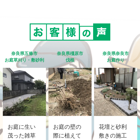
奈良県五條市
奈良県橿原市
奈良県奈良市
お庭草刈り・敷砂利
伐根
お庭作り
お庭に生い
お庭の壁の
花壇と砂利
茂った雑草
際に植えて
敷きの施工