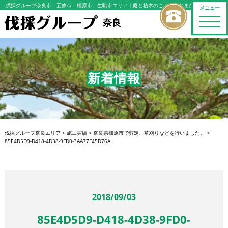
伐採グループ奈良市 五條市 橿原市 生駒市エリア
｜庭と植木のことならおまかせください
メニュー
toggle
奈良
naviga
新着情報
伐採グループ奈良エリア
>
施工実績
>
奈良県橿原市で剪定、草刈りなどを行いました。
>
85E4D5D9-D418-4D38-9FD0-3AA77F45D76A
2018/09/03
85E4D5D9-D418-4D38-9FD0-