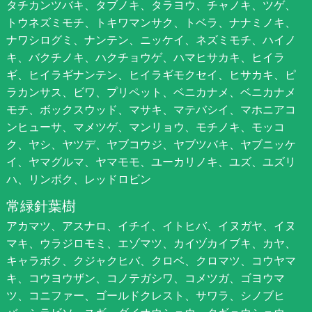
タチカンツバキ、タブノキ、タラヨウ、チャノキ、ツゲ、
トウネズミモチ、トキワマンサク、トベラ、ナナミノキ、
ナワシログミ、ナンテン、ニッケイ、ネズミモチ、ハイノ
キ、バクチノキ、ハクチョウゲ、ハマヒサカキ、ヒイラ
ギ、ヒイラギナンテン、ヒイラギモクセイ、ヒサカキ、ピ
ラカンサス、ビワ、プリペット、ベニカナメ、ベニカナメ
モチ、ボックスウッド、マサキ、マテバシイ、マホニアコ
ンヒューサ、マメツゲ、マンリョウ、モチノキ、モッコ
ク、ヤシ、ヤツデ、ヤブコウジ、ヤブツバキ、ヤブニッケ
イ、ヤマグルマ、ヤマモモ、ユーカリノキ、ユズ、ユズリ
ハ、リンボク、レッドロビン
常緑針葉樹
アカマツ、アスナロ、イチイ、イトヒバ、イヌガヤ、イヌ
マキ、ウラジロモミ、エゾマツ、カイヅカイブキ、カヤ、
キャラボク、クジャクヒバ、クロベ、クロマツ、コウヤマ
キ、コウヨウザン、コノテガシワ、コメツガ、ゴヨウマ
ツ、コニファー、ゴールドクレスト、サワラ、シノブヒ