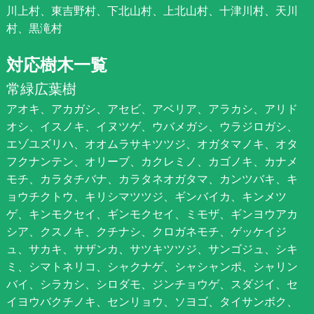
川上村、東吉野村、下北山村、上北山村、十津川村、天川
村、黒滝村
対応樹木一覧
常緑広葉樹
アオキ、アカガシ、アセビ、アベリア、アラカシ、アリド
オシ、イスノキ、イヌツゲ、ウバメガシ、ウラジロガシ、
エゾユズリハ、オオムラサキツツジ、オガタマノキ、オタ
フクナンテン、オリーブ、カクレミノ、カゴノキ、カナメ
モチ、カラタチバナ、カラタネオガタマ、カンツバキ、キ
ョウチクトウ、キリシマツツジ、ギンバイカ、キンメツ
ゲ、キンモクセイ、ギンモクセイ、ミモザ、ギンヨウアカ
シア、クスノキ、クチナシ、クロガネモチ、ゲッケイジ
ュ、サカキ、サザンカ、サツキツツジ、サンゴジュ、シキ
ミ、シマトネリコ、シャクナゲ、シャシャンポ、シャリン
バイ、シラカシ、シロダモ、ジンチョウゲ、スダジイ、セ
イヨウバクチノキ、センリョウ、ソヨゴ、タイサンボク、