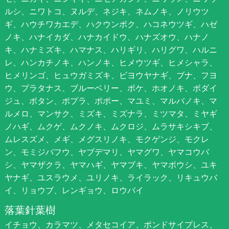
ルシ、ニワトコ、ヌルデ、ネジキ、ネムノキ、ノリウツ
ギ、ハウチワカエデ、ハクウンボク、ハコネウツギ、ハゼ
ノキ、ハナイカダ、ハナカイドウ、ハナズオウ、ハナノ
キ、ハナミズキ、ハマナス、ハリギリ、ハリグワ、ハルニ
レ、ハンカチノキ、ハンノキ、ヒメウツギ、ヒメシャラ、
ヒメリンゴ、ヒュウガミズキ、ビヨウヤナギ、ブナ、フヨ
ウ、プラタナス、ブルーベリー、ボケ、ホオノキ、ボダイ
ジュ、ボタン、ポプラ、ポポー、マユミ、マルバノキ、マ
ルメロ、マンサク、ミズキ、ミズナラ、ミツマタ、ミヤギ
ノハギ、ムクゲ、ムクノキ、ムクロジ、ムラサキシキブ、
ムレスズメ、メギ、メグスリノキ、モクゲンジ、モクレ
ン、モミジバフウ、ヤブデマリ、ヤマグワ、ヤマコウバ
シ、ヤマザクラ、ヤマハギ、ヤマブキ、ヤマボウシ、ユキ
ヤナギ、ユスラウメ、ユリノキ、ライラック、リキュウバ
イ、リョウブ、レンギョウ、ロウバイ
落葉針葉樹
イチョウ、カラマツ、メタセコイア、ポンドサイプレス、