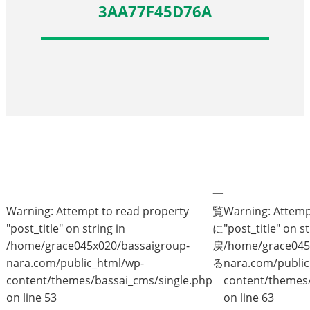
3AA77F45D76A
一
Warning
: Attempt to read property
覧
Warning
: Attem
"post_title" on string in
に
"post_title" on st
/home/grace045x020/bassaigroup-
戻
/home/grace045
nara.com/public_html/wp-
る
nara.com/public
content/themes/bassai_cms/single.php
content/themes/
on line
53
on line
63