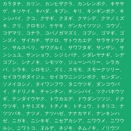
カラタチ、カリン、カンヒザクラ、カンレンボク、キササ
ゲ、キソケイ、キハダ、キブシ、キリ、キンギンボク、キ
ンシバイ、クコ、クサギ、クヌギ、クマシデ、クマノミズ
キ、クリ、クロモジ、ケヤキ、ゲンカイツツジ、コウゾ、
コデマリ、コナラ、コバノガマズミ、コブシ、ゴマギ、ゴ
ンズイ、サイカチ、ザクロ、サトウカエデ、サラサドウダ
ン、サルスベリ、サワグルミ、サワフタギ、サンザシ、サ
ンシュユ、サンショウ、シジミバナ、シダレヤナギ、シデ
コブシ、シナノキ、シモツケ、ジューンベリー、シラカ
バ、シラキ、シロモジ、ズミ、スモモ、スモークツリー、
セイヨウボダイジュ、セイヨウニンジンボク、センダン、
ソメイヨシノ、タイワンフウ、タニウツギ、ダンコウバ
イ、チドリノキ、チャンチン、チンシバイ、ツクバネウツ
ギ、テンダイウヤク、トウカエデ、ドウダンツツジ、ドク
ウツギ、トサミズキ、トチノキ、トチュウ、トネリコ、ナ
ツツバキ、ナツメ、ナツハゼ、ナナカマド、ナンキンハ
ゼ、ニガキ、ニシキギ、ニセアカシア、ニワウメ、ニワウ
ルシ、ニワトコ、ヌルデ、ネジキ、ネムノキ、ノリウツ