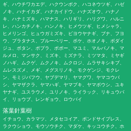
ギ、ハウチワカエデ、ハクウンボク、ハコネウツギ、ハゼ
ノキ、ハナイカダ、ハナカイドウ、ハナズオウ、ハナノ
キ、ハナミズキ、ハマナス、ハリギリ、ハリグワ、ハルニ
レ、ハンカチノキ、ハンノキ、ヒメウツギ、ヒメシャラ、
ヒメリンゴ、ヒュウガミズキ、ビヨウヤナギ、ブナ、フヨ
ウ、プラタナス、ブルーベリー、ボケ、ホオノキ、ボダイ
ジュ、ボタン、ポプラ、ポポー、マユミ、マルバノキ、マ
ルメロ、マンサク、ミズキ、ミズナラ、ミツマタ、ミヤギ
ノハギ、ムクゲ、ムクノキ、ムクロジ、ムラサキシキブ、
ムレスズメ、メギ、メグスリノキ、モクゲンジ、モクレ
ン、モミジバフウ、ヤブデマリ、ヤマグワ、ヤマコウバ
シ、ヤマザクラ、ヤマハギ、ヤマブキ、ヤマボウシ、ユキ
ヤナギ、ユスラウメ、ユリノキ、ライラック、リキュウバ
イ、リョウブ、レンギョウ、ロウバイ
落葉針葉樹
イチョウ、カラマツ、メタセコイア、ポンドサイプレス、
ラクウショウ、モウソウチク、マダケ、キッコウチク、ホ