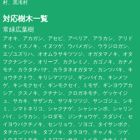
村、黒滝村
対応樹木一覧
常緑広葉樹
アオキ、アカガシ、アセビ、アベリア、アラカシ、アリド
オシ、イスノキ、イヌツゲ、ウバメガシ、ウラジロガシ、
エゾユズリハ、オオムラサキツツジ、オガタマノキ、オタ
フクナンテン、オリーブ、カクレミノ、カゴノキ、カナメ
モチ、カラタチバナ、カラタネオガタマ、カンツバキ、キ
ョウチクトウ、キリシマツツジ、ギンバイカ、キンメツ
ゲ、キンモクセイ、ギンモクセイ、ミモザ、ギンヨウアカ
シア、クスノキ、クチナシ、クロガネモチ、ゲッケイジ
ュ、サカキ、サザンカ、サツキツツジ、サンゴジュ、シキ
ミ、シマトネリコ、シャクナゲ、シャシャンポ、シャリン
バイ、シラカシ、シロダモ、ジンチョウゲ、スダジイ、セ
イヨウバクチノキ、センリョウ、ソヨゴ、タイサンボク、
タチカンツバキ、タブノキ、タラヨウ、チャノキ、ツゲ、
トウネズミモチ、トキワマンサク、トベラ、ナナミノキ、