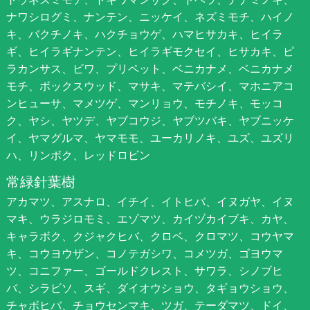
ナワシログミ、ナンテン、ニッケイ、ネズミモチ、ハイノ
キ、バクチノキ、ハクチョウゲ、ハマヒサカキ、ヒイラ
ギ、ヒイラギナンテン、ヒイラギモクセイ、ヒサカキ、ピ
ラカンサス、ビワ、プリペット、ベニカナメ、ベニカナメ
モチ、ボックスウッド、マサキ、マテバシイ、マホニアコ
ンヒューサ、マメツゲ、マンリョウ、モチノキ、モッコ
ク、ヤシ、ヤツデ、ヤブコウジ、ヤブツバキ、ヤブニッケ
イ、ヤマグルマ、ヤマモモ、ユーカリノキ、ユズ、ユズリ
ハ、リンボク、レッドロビン
常緑針葉樹
アカマツ、アスナロ、イチイ、イトヒバ、イヌガヤ、イヌ
マキ、ウラジロモミ、エゾマツ、カイヅカイブキ、カヤ、
キャラボク、クジャクヒバ、クロベ、クロマツ、コウヤマ
キ、コウヨウザン、コノテガシワ、コメツガ、ゴヨウマ
ツ、コニファー、ゴールドクレスト、サワラ、シノブヒ
バ、シラビソ、スギ、ダイオウショウ、タギョウショウ、
チャボヒバ、チョウセンマキ、ツガ、テーダマツ、ドイ、