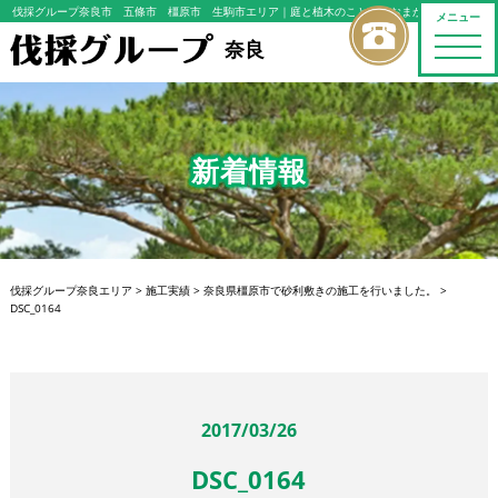
伐採グループ奈良市 五條市 橿原市 生駒市エリア
｜庭と植木のことならおまかせください
メニュー
toggle
奈良
naviga
新着情報
伐採グループ奈良エリア
>
施工実績
>
奈良県橿原市で砂利敷きの施工を行いました。
>
DSC_0164
2017/03/26
DSC_0164