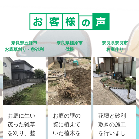
奈良県五條市
奈良県橿原市
奈良県奈良市
お庭草刈り・敷砂利
伐根
お庭作り
お庭に生い
お庭の壁の
花壇と砂利
茂った雑草
際に植えて
敷きの施工
を刈り、整
いた植木を
を行いまし