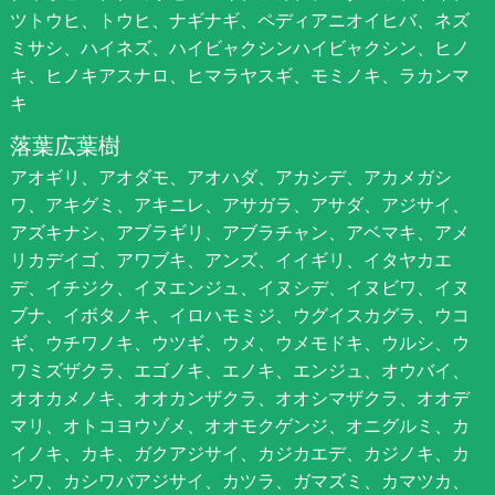
ツトウヒ、トウヒ、ナギナギ、ペディアニオイヒバ、ネズ
ミサシ、ハイネズ、ハイビャクシンハイビャクシン、ヒノ
キ、ヒノキアスナロ、ヒマラヤスギ、モミノキ、ラカンマ
キ
落葉広葉樹
アオギリ、アオダモ、アオハダ、アカシデ、アカメガシ
ワ、アキグミ、アキニレ、アサガラ、アサダ、アジサイ、
アズキナシ、アブラギリ、アブラチャン、アベマキ、アメ
リカデイゴ、アワブキ、アンズ、イイギリ、イタヤカエ
デ、イチジク、イヌエンジュ、イヌシデ、イヌビワ、イヌ
ブナ、イボタノキ、イロハモミジ、ウグイスカグラ、ウコ
ギ、ウチワノキ、ウツギ、ウメ、ウメモドキ、ウルシ、ウ
ワミズザクラ、エゴノキ、エノキ、エンジュ、オウバイ、
オオカメノキ、オオカンザクラ、オオシマザクラ、オオデ
マリ、オトコヨウゾメ、オオモクゲンジ、オニグルミ、カ
イノキ、カキ、ガクアジサイ、カジカエデ、カジノキ、カ
シワ、カシワバアジサイ、カツラ、ガマズミ、カマツカ、