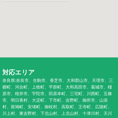
対応エリア
奈良県:奈良市、生駒市、香芝市、大和郡山市、天理市、三
郷町、河合町、上牧町、平群町、大和高田市、葛城市、橿
原市、桜井市、宇陀市、田原本町、三宅町、川西町、五條
市、明日香村、大淀町、下市町、吉野町、御所市、山添
村、斑鳩町、安堵町、御杖村、高取町、王寺町、広陵町、
川上村、東吉野村、下北山村、上北山村、十津川村、天川