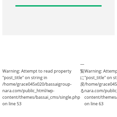
一
Warning
: Attempt to read property
覧
Warning
: Attem
"post_title" on string in
に
"post_title" on st
/home/grace045x020/bassaigroup-
戻
/home/grace045
nara.com/public_html/wp-
る
nara.com/public
content/themes/bassai_cms/single.php
content/themes/
on line
53
on line
63