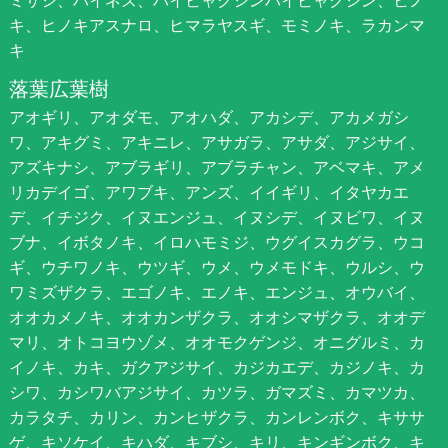
ミサシ、ハイネズ、ハイビャクシンハイビャクシン、ヒノ
キ、ヒノキアスナロ、ヒマラヤスギ、モミノキ、ラカンマ
キ
落葉広葉樹
アオギリ、アオダモ、アオハダ、アカシデ、アカメガシ
ワ、アキグミ、アキニレ、アサガラ、アサダ、アジサイ、
アズキナシ、アブラギリ、アブラチャン、アベマキ、アメ
リカデイゴ、アワブキ、アンズ、イイギリ、イタヤカエ
デ、イチジク、イヌエンジュ、イヌシデ、イヌビワ、イヌ
ブナ、イボタノキ、イロハモミジ、ウグイスカグラ、ウコ
ギ、ウチワノキ、ウツギ、ウメ、ウメモドキ、ウルシ、ウ
ワミズザクラ、エゴノキ、エノキ、エンジュ、オウバイ、
オオカメノキ、オオカンザクラ、オオシマザクラ、オオデ
マリ、オトコヨウゾメ、オオモクゲンジ、オニグルミ、カ
イノキ、カキ、ガクアジサイ、カジカエデ、カジノキ、カ
シワ、カシワバアジサイ、カツラ、ガマズミ、カマツカ、
カラタチ、カリン、カンヒザクラ、カンレンボク、キササ
ゲ、キソケイ、キハダ、キブシ、キリ、キンギンボク、キ