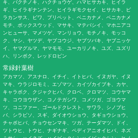
キ、バクチノキ、ハクチョウゲ、ハマヒサカキ、ヒイラ
ギ、ヒイラギナンテン、ヒイラギモクセイ、ヒサカキ、ピ
ラカンサス、ビワ、プリペット、ベニカナメ、ベニカナメ
モチ、ボックスウッド、マサキ、マテバシイ、マホニアコ
ンヒューサ、マメツゲ、マンリョウ、モチノキ、モッコ
ク、ヤシ、ヤツデ、ヤブコウジ、ヤブツバキ、ヤブニッケ
イ、ヤマグルマ、ヤマモモ、ユーカリノキ、ユズ、ユズリ
ハ、リンボク、レッドロビン
常緑針葉樹
アカマツ、アスナロ、イチイ、イトヒバ、イヌガヤ、イヌ
マキ、ウラジロモミ、エゾマツ、カイヅカイブキ、カヤ、
キャラボク、クジャクヒバ、クロベ、クロマツ、コウヤマ
キ、コウヨウザン、コノテガシワ、コメツガ、ゴヨウマ
ツ、コニファー、ゴールドクレスト、サワラ、シノブヒ
バ、シラビソ、スギ、ダイオウショウ、タギョウショウ、
チャボヒバ、チョウセンマキ、ツガ、テーダマツ、ドイ、
ツトウヒ、トウヒ、ナギナギ、ペディアニオイヒバ、ネズ