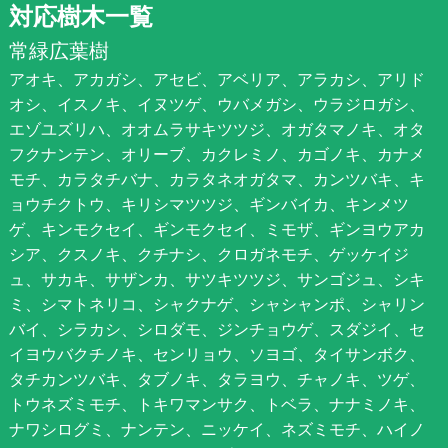
対応樹木一覧
常緑広葉樹
アオキ、アカガシ、アセビ、アベリア、アラカシ、アリド
オシ、イスノキ、イヌツゲ、ウバメガシ、ウラジロガシ、
エゾユズリハ、オオムラサキツツジ、オガタマノキ、オタ
フクナンテン、オリーブ、カクレミノ、カゴノキ、カナメ
モチ、カラタチバナ、カラタネオガタマ、カンツバキ、キ
ョウチクトウ、キリシマツツジ、ギンバイカ、キンメツ
ゲ、キンモクセイ、ギンモクセイ、ミモザ、ギンヨウアカ
シア、クスノキ、クチナシ、クロガネモチ、ゲッケイジ
ュ、サカキ、サザンカ、サツキツツジ、サンゴジュ、シキ
ミ、シマトネリコ、シャクナゲ、シャシャンポ、シャリン
バイ、シラカシ、シロダモ、ジンチョウゲ、スダジイ、セ
イヨウバクチノキ、センリョウ、ソヨゴ、タイサンボク、
タチカンツバキ、タブノキ、タラヨウ、チャノキ、ツゲ、
トウネズミモチ、トキワマンサク、トベラ、ナナミノキ、
ナワシログミ、ナンテン、ニッケイ、ネズミモチ、ハイノ