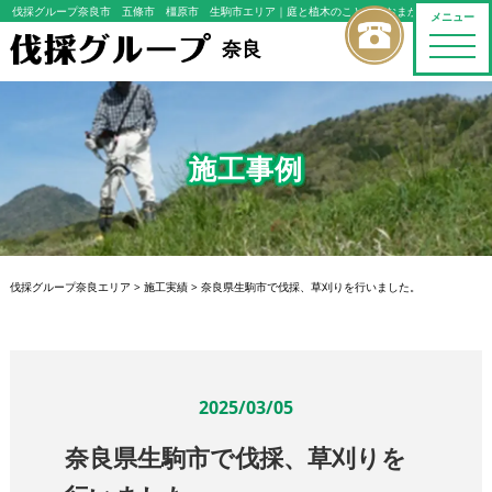
伐採グループ奈良市 五條市 橿原市 生駒市エリア
｜庭と植木のことならおまかせください
メニュー
toggle
奈良
naviga
施工事例
伐採グループ奈良エリア
>
施工実績
>
奈良県生駒市で伐採、草刈りを行いました。
2025/03/05
奈良県生駒市で伐採、草刈りを