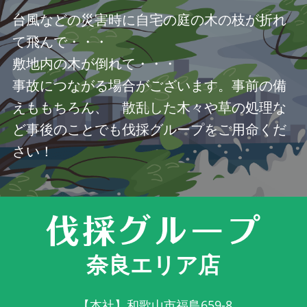
台風などの災害時に自宅の庭の木の枝が折れ
て飛んで・・・
敷地内の木が倒れて・・・
事故につながる場合がございます。事前の備
えももちろん、 散乱した木々や草の処理な
ど事後のことでも伐採グループをご用命くだ
さい！
奈良エリア店
【本社】和歌山市福島659-8