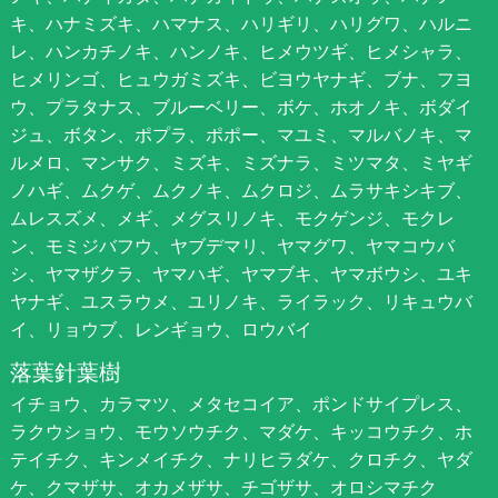
キ、ハナミズキ、ハマナス、ハリギリ、ハリグワ、ハルニ
レ、ハンカチノキ、ハンノキ、ヒメウツギ、ヒメシャラ、
ヒメリンゴ、ヒュウガミズキ、ビヨウヤナギ、ブナ、フヨ
ウ、プラタナス、ブルーベリー、ボケ、ホオノキ、ボダイ
ジュ、ボタン、ポプラ、ポポー、マユミ、マルバノキ、マ
ルメロ、マンサク、ミズキ、ミズナラ、ミツマタ、ミヤギ
ノハギ、ムクゲ、ムクノキ、ムクロジ、ムラサキシキブ、
ムレスズメ、メギ、メグスリノキ、モクゲンジ、モクレ
ン、モミジバフウ、ヤブデマリ、ヤマグワ、ヤマコウバ
シ、ヤマザクラ、ヤマハギ、ヤマブキ、ヤマボウシ、ユキ
ヤナギ、ユスラウメ、ユリノキ、ライラック、リキュウバ
イ、リョウブ、レンギョウ、ロウバイ
落葉針葉樹
イチョウ、カラマツ、メタセコイア、ポンドサイプレス、
ラクウショウ、モウソウチク、マダケ、キッコウチク、ホ
テイチク、キンメイチク、ナリヒラダケ、クロチク、ヤダ
ケ、クマザサ、オカメザサ、チゴザサ、オロシマチク