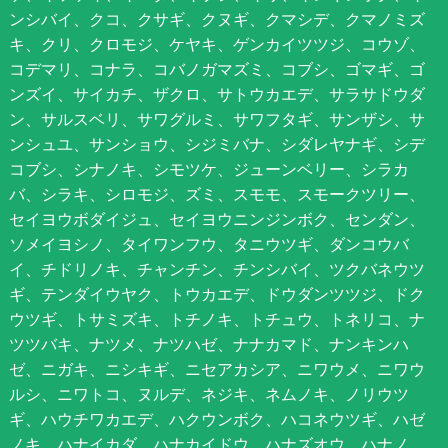
ンシバイ、クコ、クサギ、クヌギ、クマシデ、クマノミズ
キ、クリ、クロモジ、ケヤキ、ゲンカイツツジ、コウゾ、
コデマリ、コナラ、コバノガマズミ、コブシ、ゴマギ、ゴ
ンズイ、サイカチ、ザクロ、サトウカエデ、サラサドウダ
ン、サルスベリ、サワグルミ、サワフタギ、サンザシ、サ
ンシュユ、サンショウ、シジミバナ、シダレヤナギ、シデ
コブシ、シナノキ、シモツケ、ジューンベリー、シラカ
バ、シラキ、シロモジ、ズミ、スモモ、スモークツリー、
セイヨウボダイジュ、セイヨウニンジンボク、センダン、
ソメイヨシノ、タイワンフウ、タニウツギ、ダンコウバ
イ、チドリノキ、チャンチン、チンシバイ、ツクバネウツ
ギ、テンダイウヤク、トウカエデ、ドウダンツツジ、ドク
ウツギ、トサミズキ、トチノキ、トチュウ、トネリコ、ナ
ツツバキ、ナツメ、ナツハゼ、ナナカマド、ナンキンハ
ゼ、ニガキ、ニシキギ、ニセアカシア、ニワウメ、ニワウ
ルシ、ニワトコ、ヌルデ、ネジキ、ネムノキ、ノリウツ
ギ、ハウチワカエデ、ハクウンボク、ハコネウツギ、ハゼ
ノキ、ハナイカダ、ハナカイドウ、ハナズオウ、ハナノ