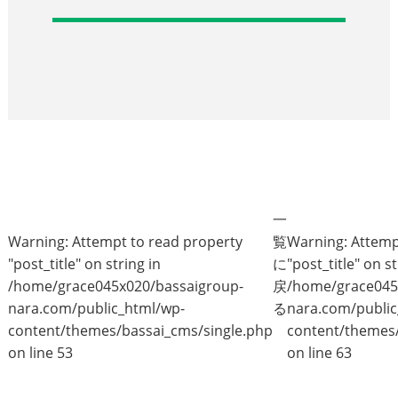
一
Warning
: Attempt to read property
覧
Warning
: Attem
"post_title" on string in
に
"post_title" on st
/home/grace045x020/bassaigroup-
戻
/home/grace045
nara.com/public_html/wp-
る
nara.com/public
content/themes/bassai_cms/single.php
content/themes/
on line
53
on line
63