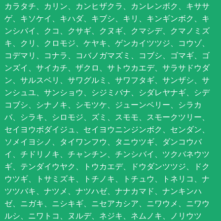
カラタチ、カリン、カンヒザクラ、カンレンボク、キササ
ゲ、キソケイ、キハダ、キブシ、キリ、キンギンボク、キ
ンシバイ、クコ、クサギ、クヌギ、クマシデ、クマノミズ
キ、クリ、クロモジ、ケヤキ、ゲンカイツツジ、コウゾ、
コデマリ、コナラ、コバノガマズミ、コブシ、ゴマギ、ゴ
ンズイ、サイカチ、ザクロ、サトウカエデ、サラサドウダ
ン、サルスベリ、サワグルミ、サワフタギ、サンザシ、サ
ンシュユ、サンショウ、シジミバナ、シダレヤナギ、シデ
コブシ、シナノキ、シモツケ、ジューンベリー、シラカ
バ、シラキ、シロモジ、ズミ、スモモ、スモークツリー、
セイヨウボダイジュ、セイヨウニンジンボク、センダン、
ソメイヨシノ、タイワンフウ、タニウツギ、ダンコウバ
イ、チドリノキ、チャンチン、チンシバイ、ツクバネウツ
ギ、テンダイウヤク、トウカエデ、ドウダンツツジ、ドク
ウツギ、トサミズキ、トチノキ、トチュウ、トネリコ、ナ
ツツバキ、ナツメ、ナツハゼ、ナナカマド、ナンキンハ
ゼ、ニガキ、ニシキギ、ニセアカシア、ニワウメ、ニワウ
ルシ、ニワトコ、ヌルデ、ネジキ、ネムノキ、ノリウツ