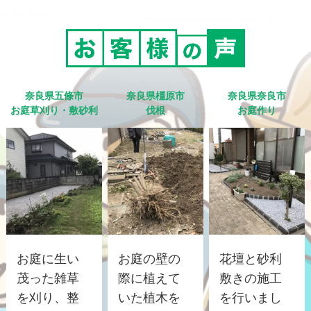
奈良県五條市
奈良県橿原市
奈良県奈良市
お庭草刈り・敷砂利
伐根
お庭作り
お庭に生い
お庭の壁の
花壇と砂利
茂った雑草
際に植えて
敷きの施工
を刈り、整
いた植木を
を行いまし