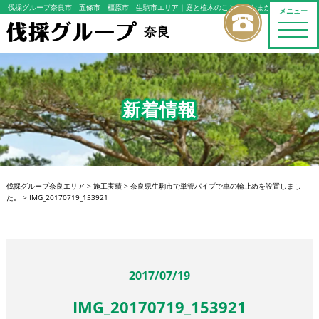
伐採グループ奈良市 五條市 橿原市 生駒市エリア
｜庭と植木のことならおまかせください
メニュー
toggle
奈良
naviga
新着情報
伐採グループ奈良エリア
>
施工実績
>
奈良県生駒市で単管パイプで車の輪止めを設置しまし
た。
>
IMG_20170719_153921
2017/07/19
IMG_20170719_153921