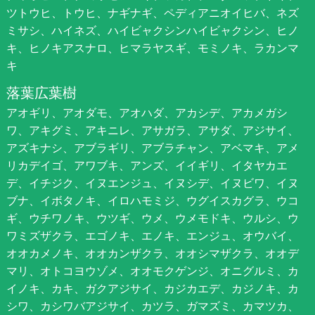
ツトウヒ、トウヒ、ナギナギ、ペディアニオイヒバ、ネズ
ミサシ、ハイネズ、ハイビャクシンハイビャクシン、ヒノ
キ、ヒノキアスナロ、ヒマラヤスギ、モミノキ、ラカンマ
キ
落葉広葉樹
アオギリ、アオダモ、アオハダ、アカシデ、アカメガシ
ワ、アキグミ、アキニレ、アサガラ、アサダ、アジサイ、
アズキナシ、アブラギリ、アブラチャン、アベマキ、アメ
リカデイゴ、アワブキ、アンズ、イイギリ、イタヤカエ
デ、イチジク、イヌエンジュ、イヌシデ、イヌビワ、イヌ
ブナ、イボタノキ、イロハモミジ、ウグイスカグラ、ウコ
ギ、ウチワノキ、ウツギ、ウメ、ウメモドキ、ウルシ、ウ
ワミズザクラ、エゴノキ、エノキ、エンジュ、オウバイ、
オオカメノキ、オオカンザクラ、オオシマザクラ、オオデ
マリ、オトコヨウゾメ、オオモクゲンジ、オニグルミ、カ
イノキ、カキ、ガクアジサイ、カジカエデ、カジノキ、カ
シワ、カシワバアジサイ、カツラ、ガマズミ、カマツカ、