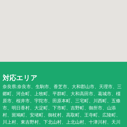
対応エリア
奈良県:奈良市、生駒市、香芝市、大和郡山市、天理市、三
郷町、河合町、上牧町、平群町、大和高田市、葛城市、橿
原市、桜井市、宇陀市、田原本町、三宅町、川西町、五條
市、明日香村、大淀町、下市町、吉野町、御所市、山添
村、斑鳩町、安堵町、御杖村、高取町、王寺町、広陵町、
川上村、東吉野村、下北山村、上北山村、十津川村、天川