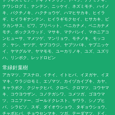
ナワシログミ、ナンテン、ニッケイ、ネズミモチ、ハイノ
キ、バクチノキ、ハクチョウゲ、ハマヒサカキ、ヒイラ
ギ、ヒイラギナンテン、ヒイラギモクセイ、ヒサカキ、ピ
ラカンサス、ビワ、プリペット、ベニカナメ、ベニカナメ
モチ、ボックスウッド、マサキ、マテバシイ、マホニアコ
ンヒューサ、マメツゲ、マンリョウ、モチノキ、モッコ
ク、ヤシ、ヤツデ、ヤブコウジ、ヤブツバキ、ヤブニッケ
イ、ヤマグルマ、ヤマモモ、ユーカリノキ、ユズ、ユズリ
ハ、リンボク、レッドロビン
常緑針葉樹
アカマツ、アスナロ、イチイ、イトヒバ、イヌガヤ、イヌ
マキ、ウラジロモミ、エゾマツ、カイヅカイブキ、カヤ、
キャラボク、クジャクヒバ、クロベ、クロマツ、コウヤマ
キ、コウヨウザン、コノテガシワ、コメツガ、ゴヨウマ
ツ、コニファー、ゴールドクレスト、サワラ、シノブヒ
バ、シラビソ、スギ、ダイオウショウ、タギョウショウ、
チャボヒバ、チョウセンマキ、ツガ、テーダマツ、ドイ、