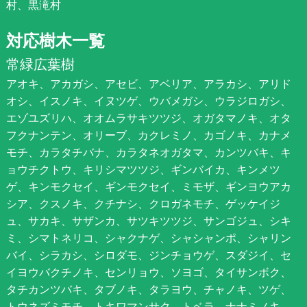
村、黒滝村
対応樹木一覧
常緑広葉樹
アオキ、アカガシ、アセビ、アベリア、アラカシ、アリド
オシ、イスノキ、イヌツゲ、ウバメガシ、ウラジロガシ、
エゾユズリハ、オオムラサキツツジ、オガタマノキ、オタ
フクナンテン、オリーブ、カクレミノ、カゴノキ、カナメ
モチ、カラタチバナ、カラタネオガタマ、カンツバキ、キ
ョウチクトウ、キリシマツツジ、ギンバイカ、キンメツ
ゲ、キンモクセイ、ギンモクセイ、ミモザ、ギンヨウアカ
シア、クスノキ、クチナシ、クロガネモチ、ゲッケイジ
ュ、サカキ、サザンカ、サツキツツジ、サンゴジュ、シキ
ミ、シマトネリコ、シャクナゲ、シャシャンポ、シャリン
バイ、シラカシ、シロダモ、ジンチョウゲ、スダジイ、セ
イヨウバクチノキ、センリョウ、ソヨゴ、タイサンボク、
タチカンツバキ、タブノキ、タラヨウ、チャノキ、ツゲ、
トウネズミモチ、トキワマンサク、トベラ、ナナミノキ、