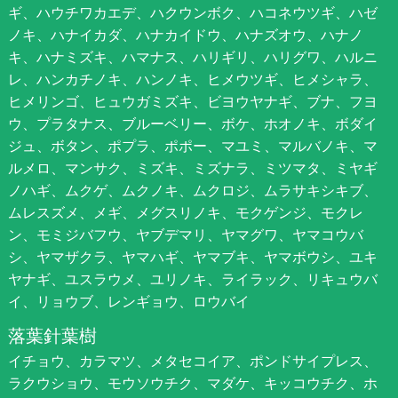
ギ、ハウチワカエデ、ハクウンボク、ハコネウツギ、ハゼ
ノキ、ハナイカダ、ハナカイドウ、ハナズオウ、ハナノ
キ、ハナミズキ、ハマナス、ハリギリ、ハリグワ、ハルニ
レ、ハンカチノキ、ハンノキ、ヒメウツギ、ヒメシャラ、
ヒメリンゴ、ヒュウガミズキ、ビヨウヤナギ、ブナ、フヨ
ウ、プラタナス、ブルーベリー、ボケ、ホオノキ、ボダイ
ジュ、ボタン、ポプラ、ポポー、マユミ、マルバノキ、マ
ルメロ、マンサク、ミズキ、ミズナラ、ミツマタ、ミヤギ
ノハギ、ムクゲ、ムクノキ、ムクロジ、ムラサキシキブ、
ムレスズメ、メギ、メグスリノキ、モクゲンジ、モクレ
ン、モミジバフウ、ヤブデマリ、ヤマグワ、ヤマコウバ
シ、ヤマザクラ、ヤマハギ、ヤマブキ、ヤマボウシ、ユキ
ヤナギ、ユスラウメ、ユリノキ、ライラック、リキュウバ
イ、リョウブ、レンギョウ、ロウバイ
落葉針葉樹
イチョウ、カラマツ、メタセコイア、ポンドサイプレス、
ラクウショウ、モウソウチク、マダケ、キッコウチク、ホ