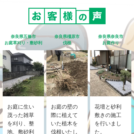
奈良県五條市
奈良県橿原市
奈良県奈良市
お庭草刈り・敷砂利
伐根
お庭作り
お庭に生い
お庭の壁の
花壇と砂利
茂った雑草
際に植えて
敷きの施工
を刈り、整
いた植木を
を行いまし
地、敷砂利
伐根いたし
た。