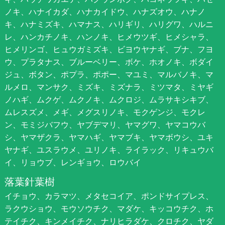
ノキ、ハナイカダ、ハナカイドウ、ハナズオウ、ハナノ
キ、ハナミズキ、ハマナス、ハリギリ、ハリグワ、ハルニ
レ、ハンカチノキ、ハンノキ、ヒメウツギ、ヒメシャラ、
ヒメリンゴ、ヒュウガミズキ、ビヨウヤナギ、ブナ、フヨ
ウ、プラタナス、ブルーベリー、ボケ、ホオノキ、ボダイ
ジュ、ボタン、ポプラ、ポポー、マユミ、マルバノキ、マ
ルメロ、マンサク、ミズキ、ミズナラ、ミツマタ、ミヤギ
ノハギ、ムクゲ、ムクノキ、ムクロジ、ムラサキシキブ、
ムレスズメ、メギ、メグスリノキ、モクゲンジ、モクレ
ン、モミジバフウ、ヤブデマリ、ヤマグワ、ヤマコウバ
シ、ヤマザクラ、ヤマハギ、ヤマブキ、ヤマボウシ、ユキ
ヤナギ、ユスラウメ、ユリノキ、ライラック、リキュウバ
イ、リョウブ、レンギョウ、ロウバイ
落葉針葉樹
イチョウ、カラマツ、メタセコイア、ポンドサイプレス、
ラクウショウ、モウソウチク、マダケ、キッコウチク、ホ
テイチク、キンメイチク、ナリヒラダケ、クロチク、ヤダ