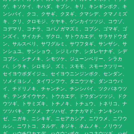
ゲ、キソケイ、キハダ、キブシ、キリ、キンギンボク、キ
ンシバイ、クコ、クサギ、クヌギ、クマシデ、クマノミズ
キ、クリ、クロモジ、ケヤキ、ゲンカイツツジ、コウゾ、
コデマリ、コナラ、コバノガマズミ、コブシ、ゴマギ、ゴ
ンズイ、サイカチ、ザクロ、サトウカエデ、サラサドウダ
ン、サルスベリ、サワグルミ、サワフタギ、サンザシ、サ
ンシュユ、サンショウ、シジミバナ、シダレヤナギ、シデ
コブシ、シナノキ、シモツケ、ジューンベリー、シラカ
バ、シラキ、シロモジ、ズミ、スモモ、スモークツリー、
セイヨウボダイジュ、セイヨウニンジンボク、センダン、
ソメイヨシノ、タイワンフウ、タニウツギ、ダンコウバ
イ、チドリノキ、チャンチン、チンシバイ、ツクバネウツ
ギ、テンダイウヤク、トウカエデ、ドウダンツツジ、ドク
ウツギ、トサミズキ、トチノキ、トチュウ、トネリコ、ナ
ツツバキ、ナツメ、ナツハゼ、ナナカマド、ナンキンハ
ゼ、ニガキ、ニシキギ、ニセアカシア、ニワウメ、ニワウ
ルシ、ニワトコ、ヌルデ、ネジキ、ネムノキ、ノリウツ
ギ、ハウチワカエデ、ハクウンボク、ハコネウツギ、ハゼ