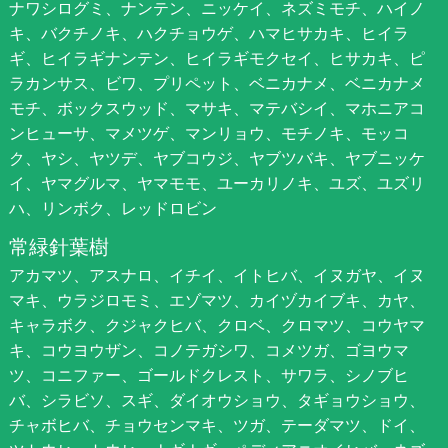
ナワシログミ、ナンテン、ニッケイ、ネズミモチ、ハイノ
キ、バクチノキ、ハクチョウゲ、ハマヒサカキ、ヒイラ
ギ、ヒイラギナンテン、ヒイラギモクセイ、ヒサカキ、ピ
ラカンサス、ビワ、プリペット、ベニカナメ、ベニカナメ
モチ、ボックスウッド、マサキ、マテバシイ、マホニアコ
ンヒューサ、マメツゲ、マンリョウ、モチノキ、モッコ
ク、ヤシ、ヤツデ、ヤブコウジ、ヤブツバキ、ヤブニッケ
イ、ヤマグルマ、ヤマモモ、ユーカリノキ、ユズ、ユズリ
ハ、リンボク、レッドロビン
常緑針葉樹
アカマツ、アスナロ、イチイ、イトヒバ、イヌガヤ、イヌ
マキ、ウラジロモミ、エゾマツ、カイヅカイブキ、カヤ、
キャラボク、クジャクヒバ、クロベ、クロマツ、コウヤマ
キ、コウヨウザン、コノテガシワ、コメツガ、ゴヨウマ
ツ、コニファー、ゴールドクレスト、サワラ、シノブヒ
バ、シラビソ、スギ、ダイオウショウ、タギョウショウ、
チャボヒバ、チョウセンマキ、ツガ、テーダマツ、ドイ、