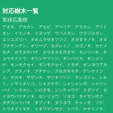
対応樹木一覧
常緑広葉樹
アオキ、アカガシ、アセビ、アベリア、アラカシ、アリド
オシ、イスノキ、イヌツゲ、ウバメガシ、ウラジロガシ、
エゾユズリハ、オオムラサキツツジ、オガタマノキ、オタ
フクナンテン、オリーブ、カクレミノ、カゴノキ、カナメ
モチ、カラタチバナ、カラタネオガタマ、カンツバキ、キ
ョウチクトウ、キリシマツツジ、ギンバイカ、キンメツ
ゲ、キンモクセイ、ギンモクセイ、ミモザ、ギンヨウアカ
シア、クスノキ、クチナシ、クロガネモチ、ゲッケイジ
ュ、サカキ、サザンカ、サツキツツジ、サンゴジュ、シキ
ミ、シマトネリコ、シャクナゲ、シャシャンポ、シャリン
バイ、シラカシ、シロダモ、ジンチョウゲ、スダジイ、セ
イヨウバクチノキ、センリョウ、ソヨゴ、タイサンボク、
タチカンツバキ、タブノキ、タラヨウ、チャノキ、ツゲ、
トウネズミモチ、トキワマンサク、トベラ、ナナミノキ、