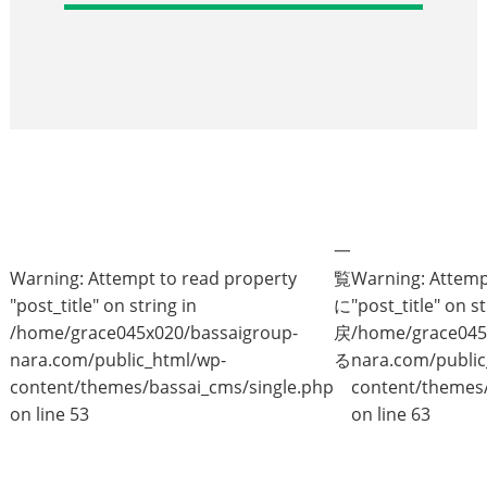
一
Warning
: Attempt to read property
覧
Warning
: Attem
"post_title" on string in
に
"post_title" on st
/home/grace045x020/bassaigroup-
戻
/home/grace045
nara.com/public_html/wp-
る
nara.com/public
content/themes/bassai_cms/single.php
content/themes/
on line
53
on line
63