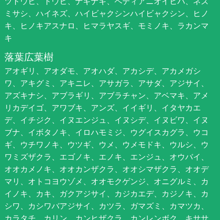
ツトウヒ、トウヒ、ナギナギ、ペディアニオイヒバ、ネズ
ミサシ、ハイネズ、ハイビャクシンハイビャクシン、ヒノ
キ、ヒノキアスナロ、ヒマラヤスギ、モミノキ、ラカンマ
キ
落葉広葉樹
アオギリ、アオダモ、アオハダ、アカシデ、アカメガシ
ワ、アキグミ、アキニレ、アサガラ、アサダ、アジサイ、
アズキナシ、アブラギリ、アブラチャン、アベマキ、アメ
リカデイゴ、アワブキ、アンズ、イイギリ、イタヤカエ
デ、イチジク、イヌエンジュ、イヌシデ、イヌビワ、イヌ
ブナ、イボタノキ、イロハモミジ、ウグイスカグラ、ウコ
ギ、ウチワノキ、ウツギ、ウメ、ウメモドキ、ウルシ、ウ
ワミズザクラ、エゴノキ、エノキ、エンジュ、オウバイ、
オオカメノキ、オオカンザクラ、オオシマザクラ、オオデ
マリ、オトコヨウゾメ、オオモクゲンジ、オニグルミ、カ
イノキ、カキ、ガクアジサイ、カジカエデ、カジノキ、カ
シワ、カシワバアジサイ、カツラ、ガマズミ、カマツカ、
カラタチ、カリン、カンヒザクラ、カンレンボク、キササ