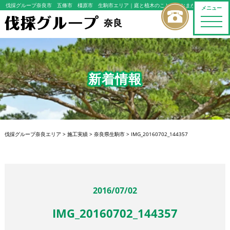
伐採グループ奈良市 五條市 橿原市 生駒市エリア
｜庭と植木のことならおまかせください
メニュー
toggle
奈良
naviga
新着情報
伐採グループ奈良エリア
>
施工実績
>
奈良県生駒市
>
IMG_20160702_144357
2016/07/02
IMG_20160702_144357