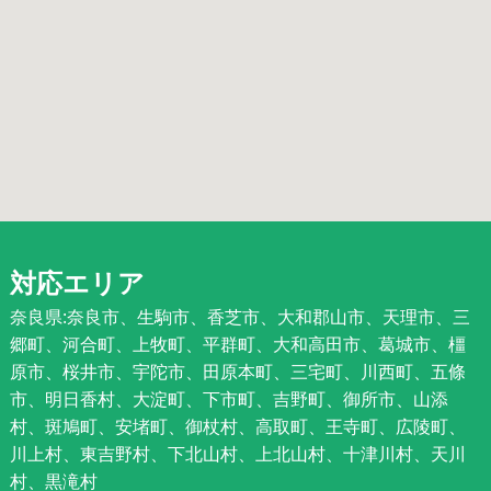
対応エリア
奈良県:奈良市、生駒市、香芝市、大和郡山市、天理市、三
郷町、河合町、上牧町、平群町、大和高田市、葛城市、橿
原市、桜井市、宇陀市、田原本町、三宅町、川西町、五條
市、明日香村、大淀町、下市町、吉野町、御所市、山添
村、斑鳩町、安堵町、御杖村、高取町、王寺町、広陵町、
川上村、東吉野村、下北山村、上北山村、十津川村、天川
村、黒滝村