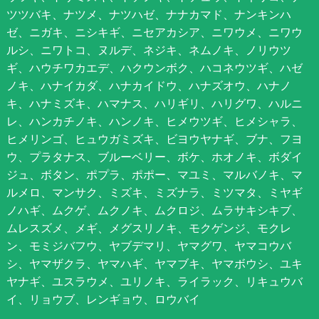
ツツバキ、ナツメ、ナツハゼ、ナナカマド、ナンキンハ
ゼ、ニガキ、ニシキギ、ニセアカシア、ニワウメ、ニワウ
ルシ、ニワトコ、ヌルデ、ネジキ、ネムノキ、ノリウツ
ギ、ハウチワカエデ、ハクウンボク、ハコネウツギ、ハゼ
ノキ、ハナイカダ、ハナカイドウ、ハナズオウ、ハナノ
キ、ハナミズキ、ハマナス、ハリギリ、ハリグワ、ハルニ
レ、ハンカチノキ、ハンノキ、ヒメウツギ、ヒメシャラ、
ヒメリンゴ、ヒュウガミズキ、ビヨウヤナギ、ブナ、フヨ
ウ、プラタナス、ブルーベリー、ボケ、ホオノキ、ボダイ
ジュ、ボタン、ポプラ、ポポー、マユミ、マルバノキ、マ
ルメロ、マンサク、ミズキ、ミズナラ、ミツマタ、ミヤギ
ノハギ、ムクゲ、ムクノキ、ムクロジ、ムラサキシキブ、
ムレスズメ、メギ、メグスリノキ、モクゲンジ、モクレ
ン、モミジバフウ、ヤブデマリ、ヤマグワ、ヤマコウバ
シ、ヤマザクラ、ヤマハギ、ヤマブキ、ヤマボウシ、ユキ
ヤナギ、ユスラウメ、ユリノキ、ライラック、リキュウバ
イ、リョウブ、レンギョウ、ロウバイ