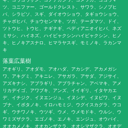
ツ、コニファー、ゴールドクレスト、サワラ、シノブヒ
バ、シラビソ、スギ、ダイオウショウ、タギョウショウ、
チャボヒバ、チョウセンマキ、ツガ、テーダマツ、ドイ、
ツトウヒ、トウヒ、ナギナギ、ペディアニオイヒバ、ネズ
ミサシ、ハイネズ、ハイビャクシンハイビャクシン、ヒノ
キ、ヒノキアスナロ、ヒマラヤスギ、モミノキ、ラカンマ
キ
落葉広葉樹
アオギリ、アオダモ、アオハダ、アカシデ、アカメガシ
ワ、アキグミ、アキニレ、アサガラ、アサダ、アジサイ、
アズキナシ、アブラギリ、アブラチャン、アベマキ、アメ
リカデイゴ、アワブキ、アンズ、イイギリ、イタヤカエ
デ、イチジク、イヌエンジュ、イヌシデ、イヌビワ、イヌ
ブナ、イボタノキ、イロハモミジ、ウグイスカグラ、ウコ
ギ、ウチワノキ、ウツギ、ウメ、ウメモドキ、ウルシ、ウ
ワミズザクラ、エゴノキ、エノキ、エンジュ、オウバイ、
オオカメノキ、オオカンザクラ、オオシマザクラ、オオデ