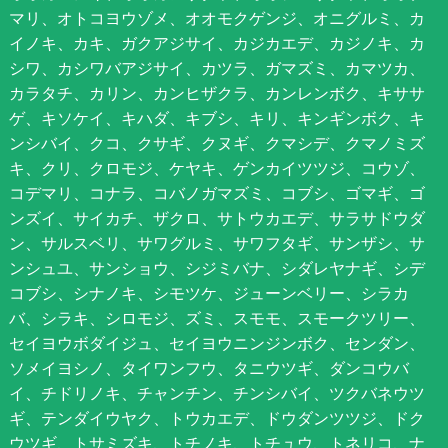
マリ、オトコヨウゾメ、オオモクゲンジ、オニグルミ、カ
イノキ、カキ、ガクアジサイ、カジカエデ、カジノキ、カ
シワ、カシワバアジサイ、カツラ、ガマズミ、カマツカ、
カラタチ、カリン、カンヒザクラ、カンレンボク、キササ
ゲ、キソケイ、キハダ、キブシ、キリ、キンギンボク、キ
ンシバイ、クコ、クサギ、クヌギ、クマシデ、クマノミズ
キ、クリ、クロモジ、ケヤキ、ゲンカイツツジ、コウゾ、
コデマリ、コナラ、コバノガマズミ、コブシ、ゴマギ、ゴ
ンズイ、サイカチ、ザクロ、サトウカエデ、サラサドウダ
ン、サルスベリ、サワグルミ、サワフタギ、サンザシ、サ
ンシュユ、サンショウ、シジミバナ、シダレヤナギ、シデ
コブシ、シナノキ、シモツケ、ジューンベリー、シラカ
バ、シラキ、シロモジ、ズミ、スモモ、スモークツリー、
セイヨウボダイジュ、セイヨウニンジンボク、センダン、
ソメイヨシノ、タイワンフウ、タニウツギ、ダンコウバ
イ、チドリノキ、チャンチン、チンシバイ、ツクバネウツ
ギ、テンダイウヤク、トウカエデ、ドウダンツツジ、ドク
ウツギ、トサミズキ、トチノキ、トチュウ、トネリコ、ナ