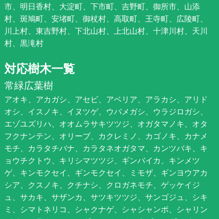
市、明日香村、大淀町、下市町、吉野町、御所市、山添
村、斑鳩町、安堵町、御杖村、高取町、王寺町、広陵町、
川上村、東吉野村、下北山村、上北山村、十津川村、天川
村、黒滝村
対応樹木一覧
常緑広葉樹
アオキ、アカガシ、アセビ、アベリア、アラカシ、アリド
オシ、イスノキ、イヌツゲ、ウバメガシ、ウラジロガシ、
エゾユズリハ、オオムラサキツツジ、オガタマノキ、オタ
フクナンテン、オリーブ、カクレミノ、カゴノキ、カナメ
モチ、カラタチバナ、カラタネオガタマ、カンツバキ、キ
ョウチクトウ、キリシマツツジ、ギンバイカ、キンメツ
ゲ、キンモクセイ、ギンモクセイ、ミモザ、ギンヨウアカ
シア、クスノキ、クチナシ、クロガネモチ、ゲッケイジ
ュ、サカキ、サザンカ、サツキツツジ、サンゴジュ、シキ
ミ、シマトネリコ、シャクナゲ、シャシャンポ、シャリン