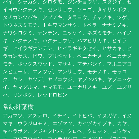
バイ、シラカシ、シロダモ、ジンチョウゲ、スダジイ、セ
イヨウバクチノキ、センリョウ、ソヨゴ、タイサンボク、
タチカンツバキ、タブノキ、タラヨウ、チャノキ、ツゲ、
トウネズミモチ、トキワマンサク、トベラ、ナナミノキ、
ナワシログミ、ナンテン、ニッケイ、ネズミモチ、ハイノ
キ、バクチノキ、ハクチョウゲ、ハマヒサカキ、ヒイラ
ギ、ヒイラギナンテン、ヒイラギモクセイ、ヒサカキ、ピ
ラカンサス、ビワ、プリペット、ベニカナメ、ベニカナメ
モチ、ボックスウッド、マサキ、マテバシイ、マホニアコ
ンヒューサ、マメツゲ、マンリョウ、モチノキ、モッコ
ク、ヤシ、ヤツデ、ヤブコウジ、ヤブツバキ、ヤブニッケ
イ、ヤマグルマ、ヤマモモ、ユーカリノキ、ユズ、ユズリ
ハ、リンボク、レッドロビン
常緑針葉樹
アカマツ、アスナロ、イチイ、イトヒバ、イヌガヤ、イヌ
マキ、ウラジロモミ、エゾマツ、カイヅカイブキ、カヤ、
キャラボク、クジャクヒバ、クロベ、クロマツ、コウヤマ
キ、コウヨウザン、コノテガシワ、コメツガ、ゴヨウマ