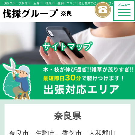
伐採グループ奈良市 五條市 橿原市 生駒市エリア
｜庭と植木のことならおまかせください
メニュー
toggle
奈良
naviga
サイトマップ
奈良県
奈良市、生駒市、香芝市、大和郡山